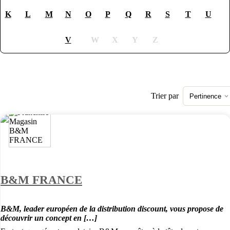
K
L
M
N
O
P
Q
R
S
T
U
V
W
X
Y
Z
Trier par
Pertinence
B&M FRANCE
B&M, leader européen de la distribution discount, vous propose de
découvrir un concept en […]