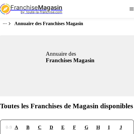
Franchise
Magasin
by  toute-la-franchise.com
Annuaire des Franchises Magasin
Annuaire des
Franchises Magasin
Toutes les Franchises de Magasin disponibles
0-9
A
B
C
D
E
F
G
H
I
J