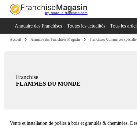
Franchise
Magasin
by  toute-la-franchise.com
Annuaire des Franchises
Toutes les actualités
Tous les artic
Accueil
Annuaire des Franchises Magasin
Franchises Commerces spécialis
Franchise
FLAMMES DU MONDE
Vente et installation de poêles à bois et granulés & cheminées. De