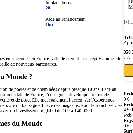
Implantations
20
Aide au Financement
FL
Oui
35 0
Appo
850 
CA p
ques européennes en France, voici le cœur du concept Flammes du
eille de nouveaux partenaires.
 du Monde ?
ation de poêles et de cheminées depuis presque 10 ans. Face au
Rede
 commerciale de France, l’enseigne a développé un modèle
0 €
vente et de pose. Elle met également l’accent sur l’expérience
Rede
 encore un balisage efficace des magasins. Pour le franchisé, c’est
430 €
, avec un investissement global de 100 à 140 000 €.
web 
Roya
mmes du Monde
0 €
Surf