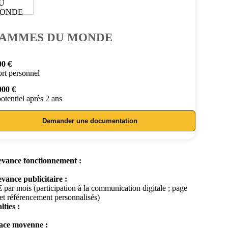
AMMES DU MONDE
00 €
rt personnel
000 €
otentiel après 2 ans
Demander une documentation
vance fonctionnement :
vance publicitaire :
 par mois (participation à la communication digitale ; page
et référencement personnalisés)
lties :
ace moyenne :