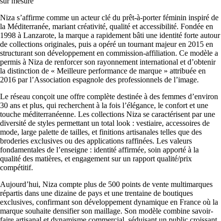
sur mesure
Niza s’affirme comme un acteur clé du prêt-à-porter féminin inspiré de
la Méditerranée, mariant créativité, qualité et accessibilité. Fondée en
1998 à Lanzarote, la marque a rapidement bâti une identité forte autour
de collections originales, puis a opéré un tournant majeur en 2015 en
structurant son développement en commission-affiliation. Ce modèle a
permis à Niza de renforcer son rayonnement international et d’obtenir
la distinction de « Meilleure performance de marque » attribuée en
2016 par l’Association espagnole des professionnels de l’image.
Le réseau conçoit une offre complète destinée à des femmes d’environ
30 ans et plus, qui recherchent à la fois l’élégance, le confort et une
touche méditerranéenne. Les collections Niza se caractérisent par une
diversité de styles permettant un total look : vestiaire, accessoires de
mode, large palette de tailles, et finitions artisanales telles que des
broderies exclusives ou des applications raffinées. Les valeurs
fondamentales de l’enseigne : identité affirmée, soin apporté à la
qualité des matières, et engagement sur un rapport qualité/prix
compétitif.
Aujourd’hui, Niza compte plus de 500 points de vente multimarques
répartis dans une dizaine de pays et une trentaine de boutiques
exclusives, confirmant son développement dynamique en France où la
marque souhaite densifier son maillage. Son modèle combine savoir-
faire artisanal et dynamisme commercial, séduisant un public croissant.