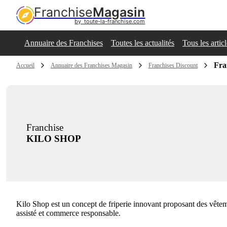
Franchise
Magasin
by  toute-la-franchise.com
Annuaire des Franchises
Toutes les actualités
Tous les artic
Fra
Accueil
Annuaire des Franchises Magasin
Franchises Discount
Franchise
KILO SHOP
Kilo Shop est un concept de friperie innovant proposant des vêtemen
assisté et commerce responsable.