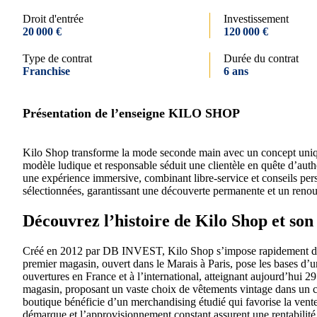
Droit d'entrée
Investissement
20 000 €
120 000 €
Type de contrat
Durée du contrat
Franchise
6 ans
Présentation de l’enseigne KILO SHOP
Kilo Shop transforme la mode seconde main avec un concept unique
modèle ludique et responsable séduit une clientèle en quête d’authe
une expérience immersive, combinant libre-service et conseils pe
sélectionnées, garantissant une découverte permanente et un renou
Découvrez l’histoire de Kilo Shop et son
Créé en 2012 par DB INVEST, Kilo Shop s’impose rapidement dans
premier magasin, ouvert dans le Marais à Paris, pose les bases d’u
ouvertures en France et à l’international, atteignant aujourd’hui 29
magasin, proposant un vaste choix de vêtements vintage dans un c
boutique bénéficie d’un merchandising étudié qui favorise la vente
démarque et l’approvisionnement constant assurent une rentabilité 