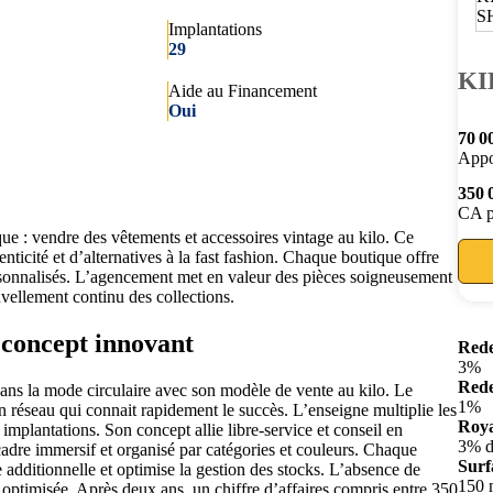
Implantations
29
KI
Aide au Financement
Oui
70 0
Appo
350 
CA p
 : vendre des vêtements et accessoires vintage au kilo. Ce
nticité et d’alternatives à la fast fashion. Chaque boutique offre
rsonnalisés. L’agencement met en valeur des pièces soigneusement
vellement continu des collections.
 concept innovant
Rede
3%
Rede
 la mode circulaire avec son modèle de vente au kilo. Le
1%
n réseau qui connait rapidement le succès. L’enseigne multiplie les
Roya
 implantations. Son concept allie libre-service et conseil en
3% d
adre immersif et organisé par catégories et couleurs. Chaque
Surf
 additionnelle et optimise la gestion des stocks. L’absence de
150 
optimisée. Après deux ans, un chiffre d’affaires compris entre 350