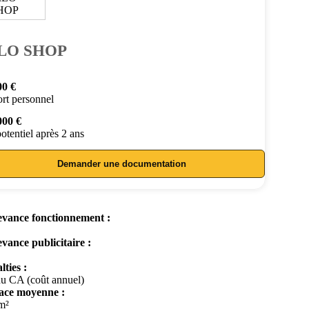
LO SHOP
00 €
rt personnel
000 €
otentiel après 2 ans
Demander une documentation
vance fonctionnement :
vance publicitaire :
lties :
u CA (coût annuel)
ace moyenne :
m²