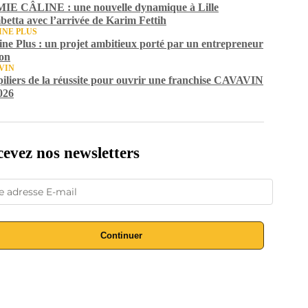
IE CÂLINE : une nouvelle dynamique à Lille
etta avec l’arrivée de Karim Fettih
INE PLUS
ine Plus : un projet ambitieux porté par un entrepreneur
on
VIN
piliers de la réussite pour ouvrir une franchise CAVAVIN
026
evez nos newsletters
Continuer