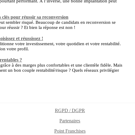
ourtant performant. À l’inverse, une bonne implantation peut
 clés pour réussir sa reconversion
ut sembler risqué. Beaucoup de candidats en reconversion se
ur réussir ? Et bien la réponse est non !
sissez et réussissez !
tionne votre investissement, votre quotidien et votre rentabilité.
lon votre profil.
rentables ?
râce à des marges plus confortables et une clientèle fidèle. Mais
ment un bon couple rentabilité/risque ? Quels réseaux privilégier
RGPD / DGPR
Partenaires
Point Franchises