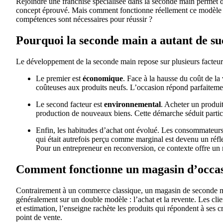
Rejoindre une franchise spécialisée dans la seconde main permet 
concept éprouvé. Mais comment fonctionne réellement ce modèle ? 
compétences sont nécessaires pour réussir ?
Pourquoi la seconde main a autant de su
Le développement de la seconde main repose sur plusieurs facteur
Le premier est
économique
. Face à la hausse du coût de la
coûteuses aux produits neufs. L’occasion répond parfaitement
Le second facteur est
environnemental
. Acheter un produit
production de nouveaux biens. Cette démarche séduit partic
Enfin, les habitudes d’achat ont évolué. Les consommateurs 
qui était autrefois perçu comme marginal est devenu un ré
Pour un entrepreneur en reconversion, ce contexte offre un 
Comment fonctionne un magasin d’occas
Contrairement à un commerce classique, un magasin de seconde mai
généralement sur un double modèle : l’achat et la revente. Les clie
et estimation, l’enseigne rachète les produits qui répondent à ses cr
point de vente.