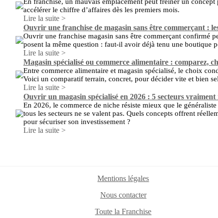
En franchise, un mauvais emplacement peut freiner un concept p
accélérer le chiffre d’affaires dès les premiers mois.
Lire la suite >
Ouvrir une franchise de magasin sans être commerçant : les
Ouvrir une franchise magasin sans être commerçant confirmé pe
posent la même question : faut-il avoir déjà tenu une boutique po
Lire la suite >
Magasin spécialisé ou commerce alimentaire : comparez, choi
Entre commerce alimentaire et magasin spécialisé, le choix condi
Voici un comparatif terrain, concret, pour décider vite et bien se
Lire la suite >
Ouvrir un magasin spécialisé en 2026 : 5 secteurs vraiment 
En 2026, le commerce de niche résiste mieux que le généraliste g
tous les secteurs ne se valent pas. Quels concepts offrent réelle
pour sécuriser son investissement ?
Lire la suite >
Mentions légales
Nous contacter
Toute la Franchise