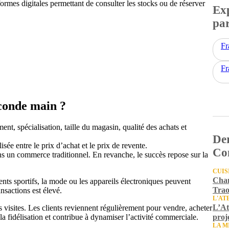
rmes digitales permettant de consulter les stocks ou de réserver
Exp
par
Fr
Fr
conde main ?
ent, spécialisation, taille du magasin, qualité des achats et
Der
sée entre le prix d’achat et le prix de revente.
Com
s un commerce traditionnel. En revanche, le succès repose sur la
CUIS
Chan
ents sportifs, la mode ou les appareils électroniques peuvent
Trao
ansactions est élevé.
L'AT
L’At
es visites. Les clients reviennent régulièrement pour vendre, acheter
proj
a fidélisation et contribue à dynamiser l’activité commerciale.
LA M