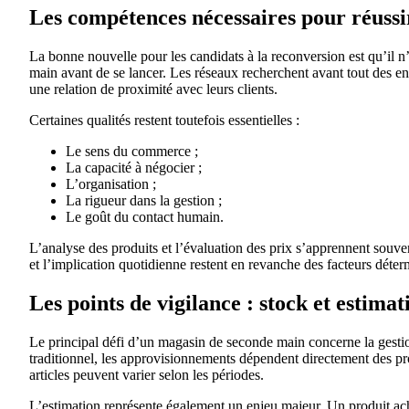
Les compétences nécessaires pour réussi
La bonne nouvelle pour les candidats à la reconversion est qu’il n
main avant de se lancer. Les réseaux recherchent avant tout des e
une relation de proximité avec leurs clients.
Certaines qualités restent toutefois essentielles :
Le sens du commerce ;
La capacité à négocier ;
L’organisation ;
La rigueur dans la gestion ;
Le goût du contact humain.
L’analyse des produits et l’évaluation des prix s’apprennent souven
et l’implication quotidienne restent en revanche des facteurs déter
Les points de vigilance : stock et estimat
Le principal défi d’un magasin de seconde main concerne la gesti
traditionnel, les approvisionnements dépendent directement des prod
articles peuvent varier selon les périodes.
L’estimation représente également un enjeu majeur. Un produit ache