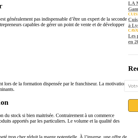
LA M
r
Gamb
CUIS
’est généralement pas indispensable d’être un expert de la seconde
Cuis
ntrepreneurs capables de gérer un point de vente et de développer
à Ly
CAVA
Les 
en 2
Rec
t lors de la formation dispensée par le franchiseur. La motivation
minants.
ion
on du stock si bien maitrisée. Contrairement à un commerce
uits apportés par les particuliers. Le volume et la qualité des
té trop cher réduit la marge potentielle. À l’inverse, une offre de