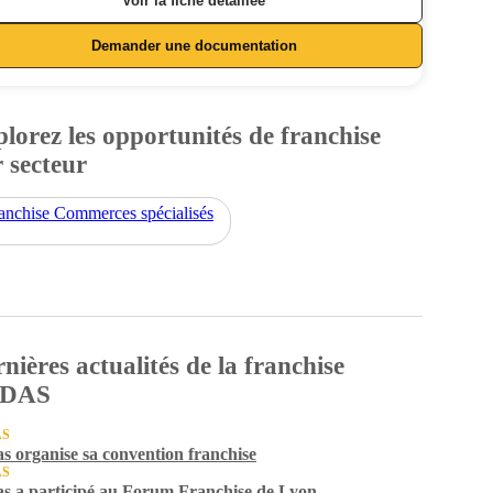
Voir la fiche détaillée
Demander une documentation
lorez les opportunités de franchise
 secteur
anchise Commerces spécialisés
nières actualités de la franchise
DAS
AS
s organise sa convention franchise
AS
s a participé au Forum Franchise de Lyon