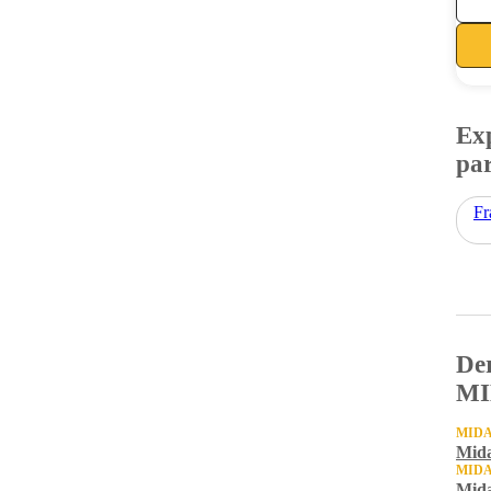
Exp
par
Fr
Der
MI
MID
Mida
MID
Mida