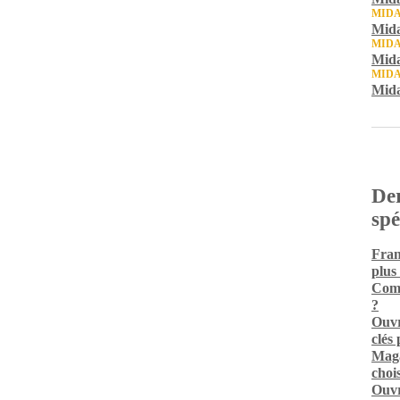
MID
Mida
MID
Mida
MID
Mida
Der
spé
Fran
plus
Comm
?
Ouvr
clés
Maga
chois
Ouvr