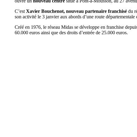
ouvre un
nouveau centre
situé à Pont-à-Mousson, au 27 avenu
C’est
Xavier Bouchenot,
nouveau partenaire franchisé
du ré
son activité le 3 janvier aux abords d’une route départementale
Créé en 1976, le réseau Midas se développe en franchise depu
60.000 euros ainsi que des droits d’entrée de 25.000 euros.