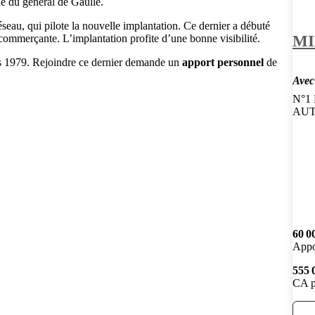
e du général de Gaulle.
seau, qui pilote la nouvelle implantation. Ce dernier a débuté
MI
 commerçante. L’implantation profite d’une bonne visibilité.
is 1979. Rejoindre ce dernier demande un
apport personnel
de
Avec
N°1
AUT
60 0
Appo
555 
CA p