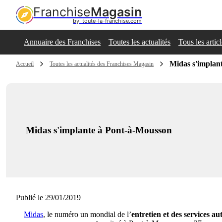
Franchise
Magasin
by  toute-la-franchise.com
Annuaire des Franchises
Toutes les actualités
Tous les artic
Midas s'implan
Accueil
Toutes les actualités des Franchises Magasin
Midas s'implante à Pont-à-Mousson
Publié le 29/01/2019
Midas
, le numéro un mondial de l’
entretien et des services a