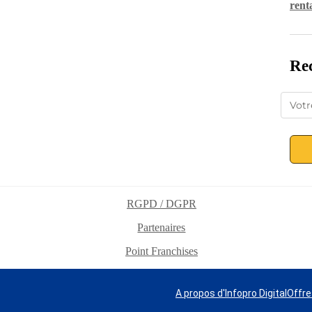
rent
Rec
RGPD / DGPR
Partenaires
Point Franchises
A propos d'Infopro Digital
Offre