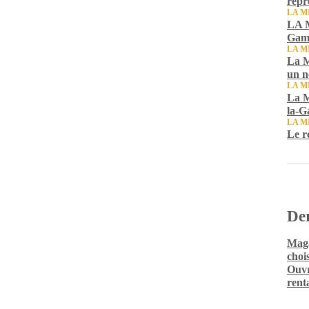
repr
LA M
LA M
Gamb
LA M
La M
un n
LA M
La M
la-G
LA M
Le r
Der
Maga
chois
Ouvr
rent