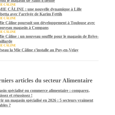
end le magasin de Saint-Étienne
IE CÂLINE
IE CÂLINE : une nouvelle dynamique à Lille
etta avec l’arrivée de Karim Fettih
IE CÂLINE
ie Câline poursuit son développement à Toulouse avec
ouveau magasin à Compans
IE CÂLINE
ie Câline : un nouveau souffle pour le magasin de Brive-
aillarde
IE CÂLINE
éseau la Mie Câline s’installe au Puy-en-Velay
niers articles du secteur Alimentaire
sin spécialisé ou commerce alimentaire : comparez,
issez et réussissez !
ir un magasin spécialisé en 2026 : 5 secteurs vraiment
ables ?