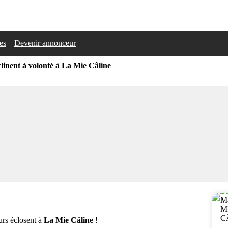
les
Devenir annonceur
clinent à volonté à La Mie Câline
urs éclosent à
La Mie Câline
!