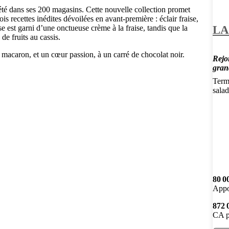
s/été dans ses 200 magasins. Cette nouvelle collection promet
s recettes inédites dévoilées en avant-première : éclair fraise,
LA
ise est garni d’une onctueuse crème à la fraise, tandis que la
de fruits au cassis.
 macaron, et un cœur passion, à un carré de chocolat noir.
Rejoi
gran
Termi
salad
80 0
Appo
872 
CA p