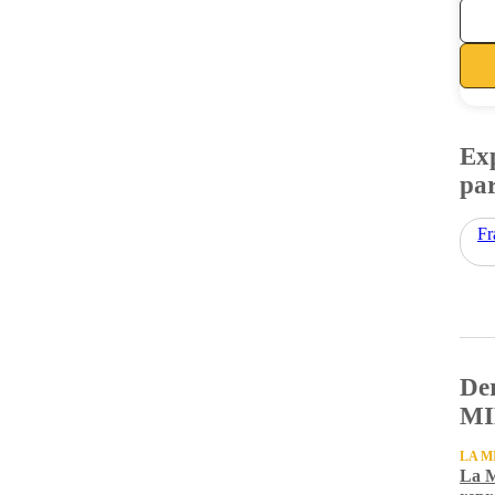
Exp
par
Fr
Der
MI
LA M
La M