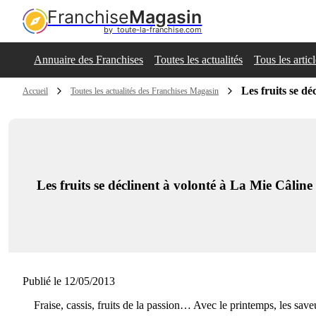
Franchise
Magasin
by  toute-la-franchise.com
Annuaire des Franchises
Toutes les actualités
Tous les artic
Les fruits se dé
Accueil
Toutes les actualités des Franchises Magasin
Les fruits se déclinent à volonté à La Mie Câline
Publié le 12/05/2013
Fraise, cassis, fruits de la passion… Avec le printemps, les save