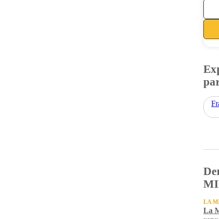
Exp
par
Fr
Der
MI
LA M
La M