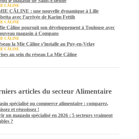
end le magasin de Saint-Étienne
IE CÂLINE
IE CÂLINE : une nouvelle dynamique à Lille
etta avec l’arrivée de Karim Fettih
IE CÂLINE
ie Câline poursuit son développement à Toulouse avec
ouveau magasin à Compans
IE CÂLINE
éseau la Mie Câline s’installe au Puy-en-Velay
IE CÂLINE
ises au sein du réseau La Mie Câline
niers articles du secteur Alimentaire
sin spécialisé ou commerce alimentaire : comparez,
issez et réussissez !
ir un magasin spécialisé en 2026 : 5 secteurs vraiment
ables ?