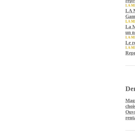
repr
LA M
LA M
Gamb
LA M
La M
un n
LA M
Le r
LA M
Repr
Der
Maga
chois
Ouvr
rent