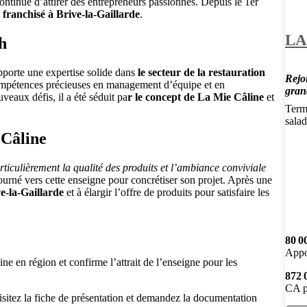
tinue d’attirer des entrepreneurs passionnés. Depuis le 1er
franchisé à Brive-la-Gaillarde
.
LA
h
porte une expertise solide dans
le secteur de la restauration
Rejoi
compétences précieuses en management d’équipe et en
gran
eaux défis, il a été séduit pa
r le concept de La Mie Câline
et
Termi
salad
 Câline
articulièrement la qualité des produits et l’ambiance conviviale
ourné vers cette enseigne pour concrétiser son projet. Après une
e-la-Gaillarde
et à élargir l’offre de produits pour satisfaire les
80 0
Appo
e en région et confirme l’attrait de l’enseigne pour les
872 
CA p
isitez la fiche de présentation et demandez la documentation