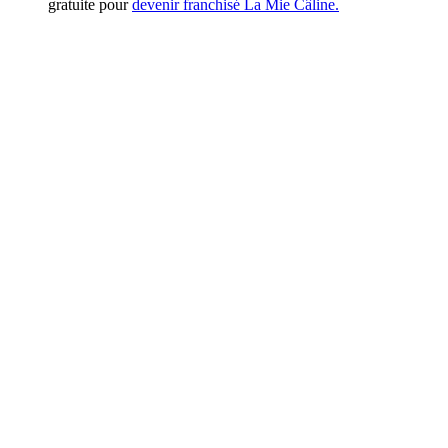
gratuite pour
devenir franchisé La Mie Câline.