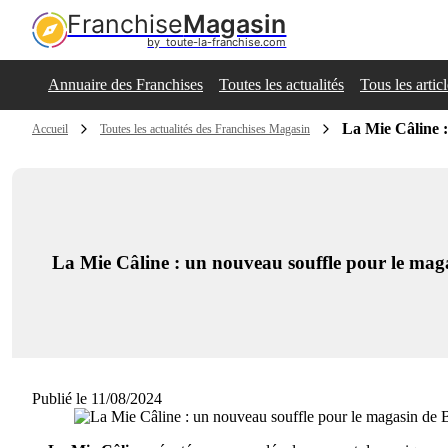
Franchise
Magasin
by  toute-la-franchise.com
Annuaire des Franchises
Toutes les actualités
Tous les artic
La Mie Câline :
Accueil
Toutes les actualités des Franchises Magasin
La Mie Câline : un nouveau souffle pour le maga
Publié le 11/08/2024