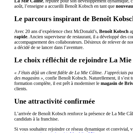
La Mie Câline
, réputée pour son développement dynamique, con
août, l’enseigne a accueilli Benoît Kobsch en tant que
nouveau 
Le parcours inspirant de Benoît Kobsc
Avec 20 ans d’expérience chez McDonald’s,
Benoît Kobsch
ap
rapide
. Ancien superviseur de restaurant, il a développé des 
accompagnement des collaborateurs. Désireux de relever de nouv
a décidé de se lancer dans l’aventure.
Le choix réfléchit de rejoindre La Mie
« J’étais déjà un client fidèle de La Mie Câline. J’appréciais p
des magasins »,
confie Benoît Kobsch. Naturellement, il s’est t
formation complète, il est prêt à moderniser le
magasin de Briv
clients.
Une attractivité confirmée
L’arrivée de Benoît Kobsch renforce la présence de La Mie Câlin
candidats à la franchise.
Si vous souhaitez rejoindre ce réseau dynamique et convivial, v