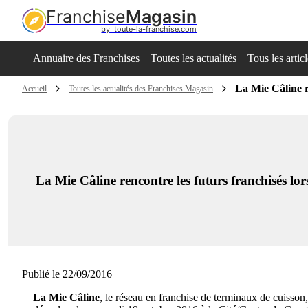
Franchise
Magasin
by  toute-la-franchise.com
Annuaire des Franchises
Toutes les actualités
Tous les artic
La Mie Câline r
Accueil
Toutes les actualités des Franchises Magasin
La Mie Câline rencontre les futurs franchisés l
Publié le 22/09/2016
La Mie Câline
, le réseau en franchise de terminaux de cuisso