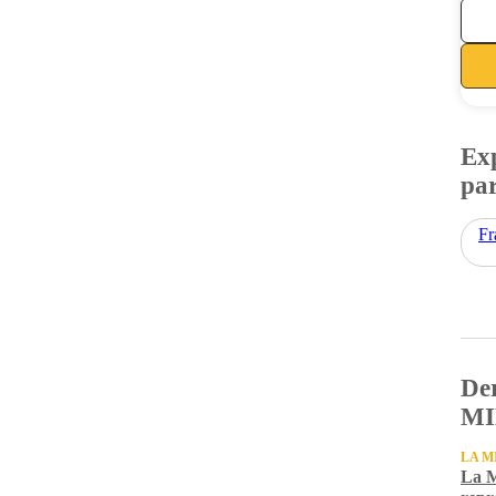
Exp
par
Fr
Der
MI
LA M
La M