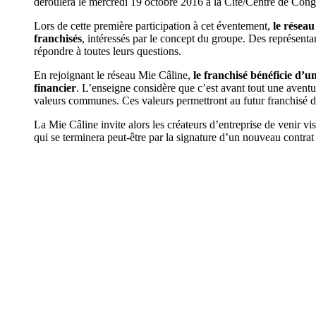
déroulera le mercredi 19 octobre 2016 à la Cité/Centre de Cong
Lors de cette première participation à cet éventement,
le réseau
franchisés
, intéressés par le concept du groupe. Des représentan
répondre à toutes leurs questions.
En rejoignant le réseau Mie Câline,
le franchisé bénéficie d’u
financier
. L’enseigne considère que c’est avant tout une avent
valeurs communes. Ces valeurs permettront au futur franchisé d’a
La Mie Câline invite alors les créateurs d’entreprise de venir 
qui se terminera peut-être par la signature d’un nouveau contrat