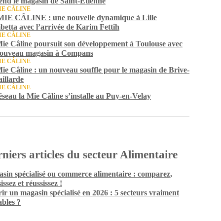
end le magasin de Saint-Étienne
IE CÂLINE
IE CÂLINE : une nouvelle dynamique à Lille
etta avec l’arrivée de Karim Fettih
IE CÂLINE
ie Câline poursuit son développement à Toulouse avec
ouveau magasin à Compans
IE CÂLINE
ie Câline : un nouveau souffle pour le magasin de Brive-
aillarde
IE CÂLINE
éseau la Mie Câline s’installe au Puy-en-Velay
niers articles du secteur Alimentaire
sin spécialisé ou commerce alimentaire : comparez,
issez et réussissez !
ir un magasin spécialisé en 2026 : 5 secteurs vraiment
ables ?