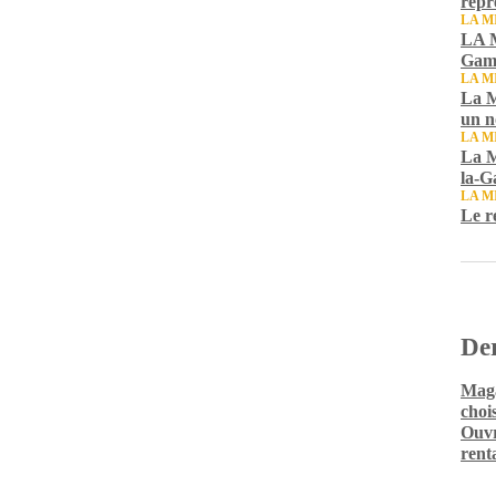
repr
LA M
LA M
Gamb
LA M
La M
un n
LA M
La M
la-G
LA M
Le r
Der
Maga
chois
Ouvr
rent