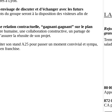
rès à Lyon.
 envisage de discuter et d’échanger avec les futurs
LA
ts du groupe seront à la disposition des visiteurs afin de
ne relation contractuelle, “gagnant-gagnant” sur le plan
Rejoi
ure humaine, une collaboration constructive, un partage de
gran
ssurer la réussite de son projet.
Termi
visiter son stand A25 pour passer un moment convivial et sympa,
salad
 en franchise.
80 0
Appo
872 
CA p