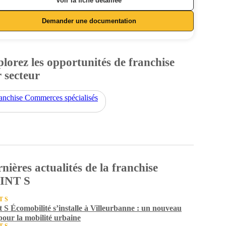
Voir la fiche détaillée
Demander une documentation
lorez les opportunités de franchise
 secteur
anchise Commerces spécialisés
nières actualités de la franchise
INT S
T S
t S Écomobilité s’installe à Villeurbanne : un nouveau
pour la mobilité urbaine