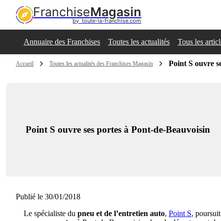
Franchise
Magasin
by  toute-la-franchise.com
Annuaire des Franchises
Toutes les actualités
Tous les artic
Point S ouvre s
Accueil
Toutes les actualités des Franchises Magasin
Point S ouvre ses portes à Pont-de-Beauvoisin
Publié le 30/01/2018
Le spécialiste du
pneu et de l’entretien auto
,
Point S
, poursui