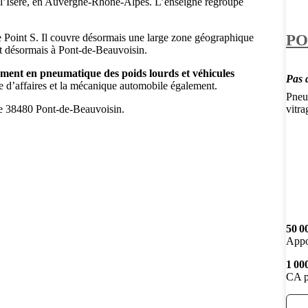
 l’Isère, en Auvergne-Rhône-Alpes. L’enseigne regroupe
PO
e Point S. Il couvre désormais une large zone géographique
et désormais à Pont-de-Beauvoisin.
ment en pneumatique des poids lourds et véhicules
Pas d
e d’affaires et la mécanique automobile également.
Pneum
ère 38480 Pont-de-Beauvoisin.
vitra
50 0
Appo
1 00
CA p