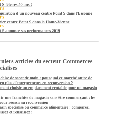
T S
 S fête ses 50 ans !
T S
guration d’un nouveau centre Point S dans l'Essonne
T S
ier centre Point S dans la Haute-Vienne
T S
t S annonce ses performances 2019
niers articles du secteur Commerces
cialisés
chise de seconde main : pourquoi ce marché attire de
 en plus d'entrepreneurs en reconversion ?
ent choisir un emplacement rentable pour un magasin
ir une franchise de magasin sans être commerçant : les
 pour réussir sa reconversion
sin spécialisé ou commerce alimentaire : comparez,
issez et réussissez !