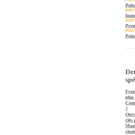
POIN
Point
POIN
Inau
POIN
Prem
POIN
Poin
Der
spé
Fran
plus
Comm
?
Ouvr
clés
Maga
chois