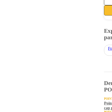
Exp
par
Fr
Der
PO
POIN
Poin
cap 