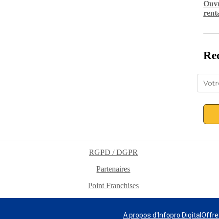
Ouvr
rent
Rec
RGPD / DGPR
Partenaires
Point Franchises
A propos d'Infopro Digital
Offre