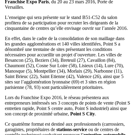
Franchise Expo Paris
, du 20 au 23 mars 2016, Porte de
Versailles.
L’enseigne qui sera présente sur le stand B51-C52 du salon
profitera de sa participation pour recruter les dirigeants de la
cinquantaine de centres qu’elle envisage ouvrir sur l’année 2016.
En effet, dans le cadre de la consolidation de son maillage dans
les grandes agglomérations et 140 villes identifiées, Point S a
dénombré une trentaine de sites présentant les conditions
nécessaires pour accueillir un projet d’ouverture. Les villes de
Besancon (25), Beziers (34), Breteuil (27), Cavaillon (84),
Chaumont (52), Cosne Sur Loire (58), Lisieux (14), Lure (70),
Manosque (5), Montpellier (34), Morlaix (29), Narbonne (11),
Saint Brieuc (22), Saint Etienne (42), Valence (26), ainsi que 5
sites sur l’agglomération lyonnaise (69) et 3 sites en région
parisienne (78, 93) sont particulièrement prioritaires.
Lors du Franchise Expo 2016, le réseau présentera aux
entrepreneurs intéressés ses 3 concepts de points de vente (Point S
entretien rapide, Point S centre auto, Point S industriel) ainsi que
son concept de proximité urbaine,
Point S City
.
Ce quatrième format est destiné aux professionnels (carrossiers,
garagistes, propriétaires de
stations-service
ou de centres de
contrôle technique) souhaitant proposer l’
entretien automobile