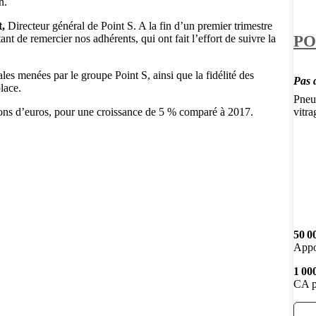
n.
t,
Directeur général de Point S. A la fin d’un premier trimestre
PO
nt de remercier nos adhérents, qui ont fait l’effort de suivre la
es menées par le groupe Point S, ainsi que la fidélité des
Pas d
lace.
Pneum
ons d’euros, pour une croissance de 5 % comparé à 2017.
vitra
50 0
Appo
1 00
CA p