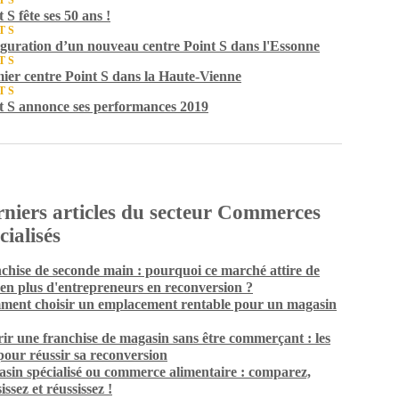
T S
 S fête ses 50 ans !
T S
guration d’un nouveau centre Point S dans l'Essonne
T S
ier centre Point S dans la Haute-Vienne
T S
t S annonce ses performances 2019
niers articles du secteur Commerces
cialisés
chise de seconde main : pourquoi ce marché attire de
 en plus d'entrepreneurs en reconversion ?
ent choisir un emplacement rentable pour un magasin
ir une franchise de magasin sans être commerçant : les
 pour réussir sa reconversion
sin spécialisé ou commerce alimentaire : comparez,
issez et réussissez !