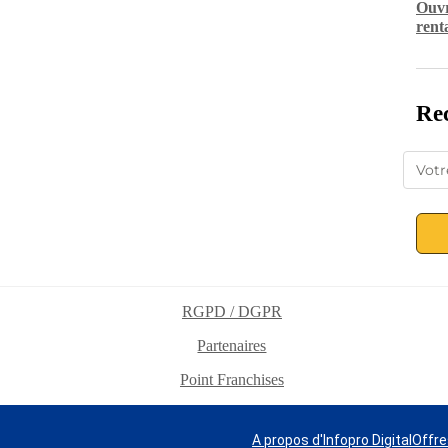
Ouvr
rent
Rec
RGPD / DGPR
Partenaires
Point Franchises
A propos d'Infopro Digital
Offre