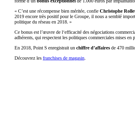
forme d’un
bonus exceptionnel
de 1.000 euros par implantatio
« C’est une récompense bien méritée, confie
Christophe Rolle
2019 encore très positif pour le Groupe, il nous a semblé importa
politique du réseau en 2018. »
Ce bonus est l’œuvre de l‘efficacité des négociations commercial
adhérents, qui respectent les politiques commerciales mises en p
En 2018, Point S enregistrait un
chiffre d’affaires
de 470 milli
Découvrez les
franchises de magasin
.