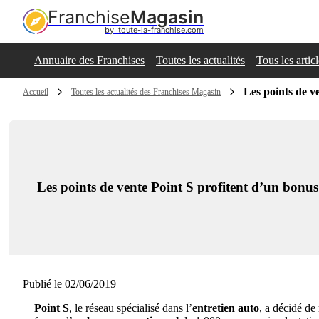
Franchise
Magasin
by  toute-la-franchise.com
Annuaire des Franchises
Toutes les actualités
Tous les artic
Les points de v
Accueil
Toutes les actualités des Franchises Magasin
Les points de vente Point S profitent d’un bonus
Publié le 02/06/2019
Point S
, le réseau spécialisé dans l’
entretien auto
, a décidé de