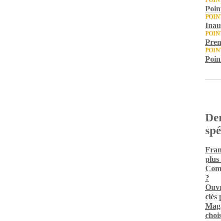
POIN
Point
POIN
Inau
POIN
Prem
POIN
Poin
Der
spé
Fran
plus
Comm
?
Ouvr
clés
Maga
chois