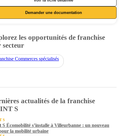
Voir la fiche détaillée
Demander une documentation
lorez les opportunités de franchise
 secteur
anchise Commerces spécialisés
nières actualités de la franchise
INT S
T S
t S Écomobilité s’installe à Villeurbanne : un nouveau
pour la mobilité urbaine