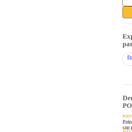
Exp
par
Fr
Der
PO
POIN
Poin
cap 