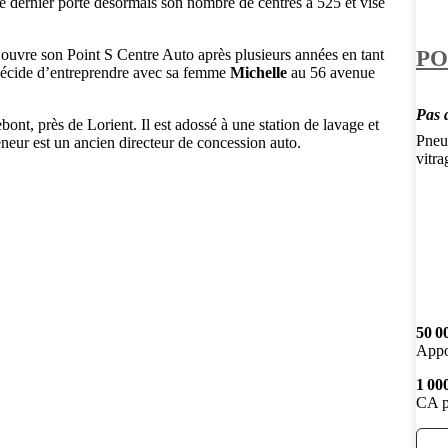
 dernier porte désormais son nombre de centres à 525 et vise
PO
ouvre son Point S Centre Auto après plusieurs années en tant
il décide d’entreprendre avec sa femme
Michelle
au 56 avenue
Pas d
ont, près de Lorient. Il est adossé à une station de lavage et
Pneum
neur est un ancien directeur de concession auto.
vitra
50 0
Appo
1 00
CA p