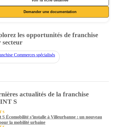
Voir la fiche détaillée
Demander une documentation
lorez les opportunités de franchise
 secteur
anchise Commerces spécialisés
nières actualités de la franchise
INT S
T S
t S Écomobilité s’installe à Villeurbanne : un nouveau
pour la mobilité urbaine