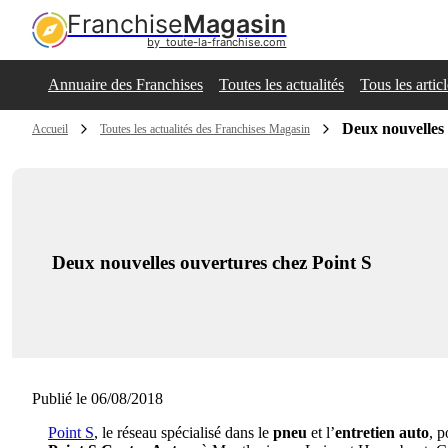
Franchise
Magasin
by  toute-la-franchise.com
Annuaire des Franchises
Toutes les actualités
Tous les artic
Deux nouvelles 
Accueil
Toutes les actualités des Franchises Magasin
Deux nouvelles ouvertures chez Point S
Publié le 06/08/2018
Point S
, le réseau spécialisé dans le
pneu
et l’
entretien auto
, 