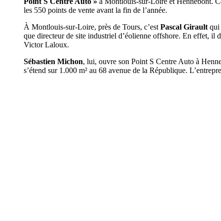
Point S Centre Auto »
à Montlouis-sur-Loire et Hennebont. Ce
les 550 points de vente avant la fin de l’année.
À Montlouis-sur-Loire, près de Tours, c’est
Pascal Girault
qui 
que directeur de site industriel d’éolienne offshore. En effet, 
Victor Laloux.
Sébastien Michon
, lui, ouvre son Point S Centre Auto à Henneb
s’étend sur 1.000 m² au 68 avenue de la République. L’entrepre