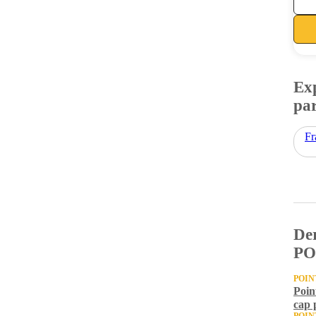
Exp
par
Fr
Der
PO
POIN
Poin
cap 