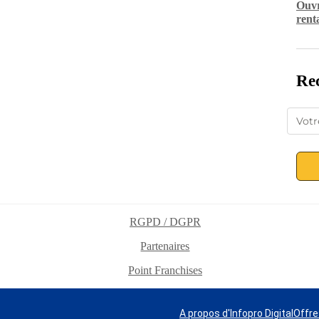
Ouvr
rent
Rec
RGPD / DGPR
Partenaires
Point Franchises
A propos d'Infopro Digital
Offre