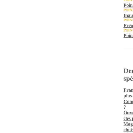
POIN
Point
POIN
Inau
POIN
Prem
POIN
Poin
Der
spé
Fran
plus
Comm
?
Ouvr
clés
Maga
chois