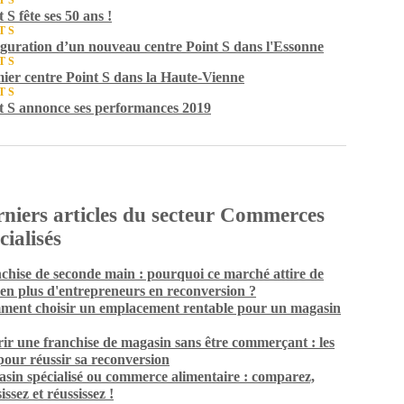
T S
 S fête ses 50 ans !
T S
guration d’un nouveau centre Point S dans l'Essonne
T S
ier centre Point S dans la Haute-Vienne
T S
t S annonce ses performances 2019
niers articles du secteur Commerces
cialisés
chise de seconde main : pourquoi ce marché attire de
 en plus d'entrepreneurs en reconversion ?
ent choisir un emplacement rentable pour un magasin
ir une franchise de magasin sans être commerçant : les
 pour réussir sa reconversion
sin spécialisé ou commerce alimentaire : comparez,
issez et réussissez !