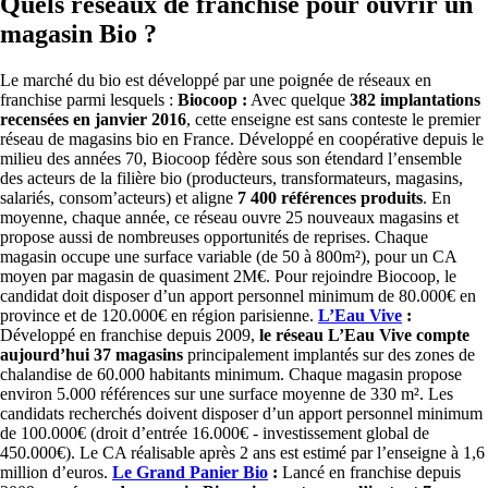
Quels réseaux de franchise pour ouvrir un
magasin Bio ?
Le marché du bio est développé par une poignée de réseaux en
franchise parmi lesquels :
Biocoop :
Avec quelque
382 implantations
recensées en janvier 2016
, cette enseigne est sans conteste le premier
réseau de magasins bio en France. Développé en coopérative depuis le
milieu des années 70, Biocoop fédère sous son étendard l’ensemble
des acteurs de la filière bio (producteurs, transformateurs, magasins,
salariés, consom’acteurs) et aligne
7 400 références produits
. En
moyenne, chaque année, ce réseau ouvre 25 nouveaux magasins et
propose aussi de nombreuses opportunités de reprises. Chaque
magasin occupe une surface variable (de 50 à 800m²), pour un CA
moyen par magasin de quasiment 2M€. Pour rejoindre Biocoop, le
candidat doit disposer d’un apport personnel minimum de 80.000€ en
province et de 120.000€ en région parisienne.
L’Eau Vive
:
Développé en franchise depuis 2009,
le réseau L’Eau Vive compte
aujourd’hui 37 magasins
principalement implantés sur des zones de
chalandise de 60.000 habitants minimum. Chaque magasin propose
environ 5.000 références sur une surface moyenne de 330 m². Les
candidats recherchés doivent disposer d’un apport personnel minimum
de 100.000€ (droit d’entrée 16.000€ - investissement global de
450.000€). Le CA réalisable après 2 ans est estimé par l’enseigne à 1,6
million d’euros.
Le Grand Panier Bio
:
Lancé en franchise depuis