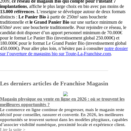
2009,
ce réseau de magasin Bio qui compte pour l’instant 7
implantations
, affiche le plus large choix en bio avec pas moins de
13.000 références
. L’enseigne se développe autour de deux formats
distincts :
Le Panier Bio
à partir de 250m² sans boucherie
traditionnelle et
le Grand Panier Bio
sur une surface minimum de
650m² avec une boucherie traditionnelle. Pour rejoindre ce réseau, le
candidat doit disposer d’un apport personnel minimum de 70.000€
pour le format Le Panier Bio (investissement global 250.000€) et
180.000€ pour le format Le Grand Panier Bio (investissement global
450.000€). Pour aller plus loin, n’hésitez pas à consulter
notre dossier
sur l’ouverture de magasins bio sur Toute-La-Franchise.com
.
Les derniers articles de Franchise Magasin
Magasin physique ou vente en ligne en 2026 : où se trouvent les
meilleures opportunités ?
Le commerce en ligne continue de progresser, mais le magasin reste
décisif pour conseiller, rassurer et convertir. En 2026, les meilleures
opportunités se trouvent surtout dans les modèles phygitaux, capables
d’associer visibilité numérique, proximité locale et expérience client.
Lire la suite >