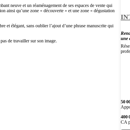
ambant neuve et un réaménagement de ses espaces de vente qui
gion ainsi qu’une zone « découverte » et une zone « dégustation
IN
re et élégant, sans oublier l’ajout d’une phrase manuscrite qui
Rendr
une 
pas de travailler sur son image.
Résea
profe
50 0
Appo
400 
CA p