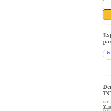
Exp
par
Fr
Der
IN
INTE
Yann
INTE