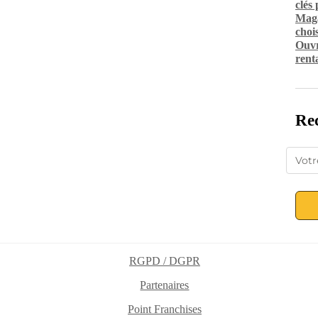
clés
Maga
chois
Ouvr
rent
Rec
RGPD / DGPR
Partenaires
Point Franchises