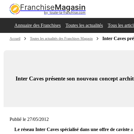
Franchise
Magasin
by  toute-la-franchise.com
Annuaire des Franchises
Toutes les actualités
Tous les artic
Inter Caves pré
Accueil
Toutes les actualités des Franchises Magasin
Inter Caves présente son nouveau concept archit
Publié le 27/05/2012
Le réseau Inter Caves spécialisé dans une offre de caviste
a 