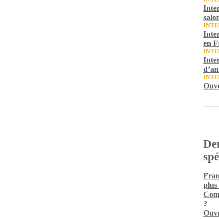
Inte
salo
INTE
Inte
en F
INTE
Inte
d’an
INTE
Ouve
Der
spé
Fran
plus
Comm
?
Ouvr