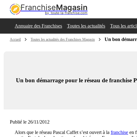
Franchise
Magasin
by  toute-la-franchise.com
Annuaire des Franchises
Toutes les actualités
Tous les artic
Un bon démarrag
Accueil
Toutes les actualités des Franchises Magasin
Un bon démarrage pour le réseau de franchise Pa
Publié le 26/11/2012
Alors que le réseau Pascal Caffet s’est ouvert à la
franchise
en f