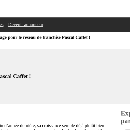
les
Devenir annonceur
e pour le réseau de franchise Pascal Caffet !
scal Caffet !
Exp
par
in d’année dernière, sa croissance semble déjà plutôt bien