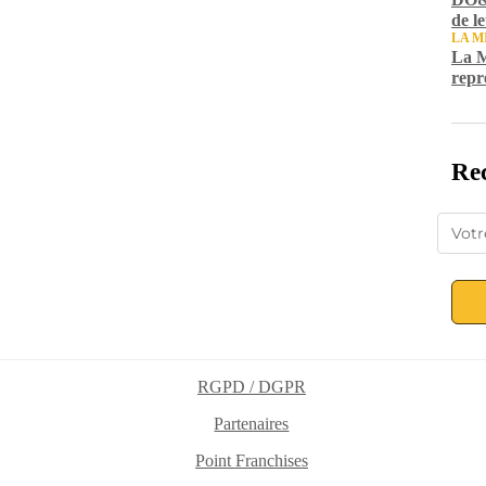
de l
LA M
La M
repr
Rec
RGPD / DGPR
Partenaires
Point Franchises