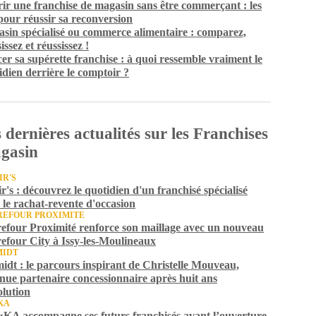
ir une franchise de magasin sans être commerçant : les
 pour réussir sa reconversion
sin spécialisé ou commerce alimentaire : comparez,
issez et réussissez !
er sa supérette franchise : à quoi ressemble vraiment le
idien derrière le comptoir ?
 dernières actualités sur les Franchises
gasin
IR'S
ir's : découvrez le quotidien d'un franchisé spécialisé
 le rachat-revente d'occasion
EFOUR PROXIMITE
efour Proximité renforce son maillage avec un nouveau
efour City à Issy-les-Moulineaux
MIDT
idt : le parcours inspirant de Christelle Mouveau,
nue partenaire concessionnaire après huit ans
olution
KA
A accompagne ses futurs franchisés avant l’ouverture