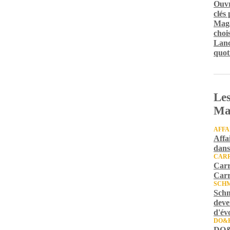
Ouvr
clés
Maga
chois
Lanc
quot
Les
Ma
AFFA
Affa
dans
CARR
Carr
Carr
SCH
Schm
deve
d'év
DO&
DO&K