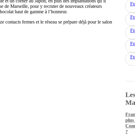
lie et un corner au Japon, en plus des implantations qu’il
Fr
ise de Marseille, pour y recruter de nouveaux créateurs
 chocolat haut de gamme à l’honneur.
Fr
ze contacts fermes et le réseau se prépare déjà pour le salon
Fr
Fr
Fr
Les
Ma
Fran
plus
Comm
?