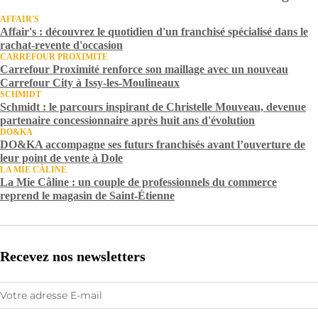
AFFAIR'S
Affair's : découvrez le quotidien d'un franchisé spécialisé dans le
rachat-revente d'occasion
CARREFOUR PROXIMITE
Carrefour Proximité renforce son maillage avec un nouveau
Carrefour City à Issy-les-Moulineaux
SCHMIDT
Schmidt : le parcours inspirant de Christelle Mouveau, devenue
partenaire concessionnaire après huit ans d'évolution
DO&KA
DO&KA accompagne ses futurs franchisés avant l’ouverture de
leur point de vente à Dole
LA MIE CÂLINE
La Mie Câline : un couple de professionnels du commerce
reprend le magasin de Saint-Étienne
Recevez nos newsletters