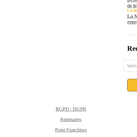
de l
LA M
La M
repr
Rec
RGPD / DGPR
Partenaires
Point Franchises