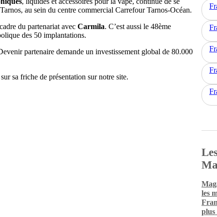
oniques
, liquides et accessoires pour la vape, continue de se
Fr
 Tarnos, au sein du centre commercial Carrefour Tarnos-Océan.
 cadre du partenariat avec
Carmila
. C’est aussi le 48ème
Fr
olique des 50 implantations.
Fr
 Devenir partenaire demande un investissement global de 80.000
Fr
sur sa friche de présentation sur notre site.
Fr
Les
Ma
Maga
les 
Fran
plus