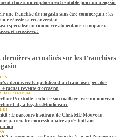
ent choisir un emplacement rentable pour un magasin
ir une franchise de magasin sans être commerçant : les
 pour réussir sa reconversion
sin spécialisé ou commerce alimentaire : comparez,
issez et réussissez !
 dernières actualités sur les Franchises
gasin
IR'S
ir's : découvrez le quotidien d'un franchisé spécialisé
 le rachat-revente d'occasion
EFOUR PROXIMITE
efour Proximité renforce son maillage avec un nouveau
efour City à Issy-les-Moulineaux
MIDT
idt : le parcours inspirant de Christelle Mouveau,
nue partenaire concessionnaire après huit ans
olution
KA
A accompagne ses futurs franchisés avant l’ouverture