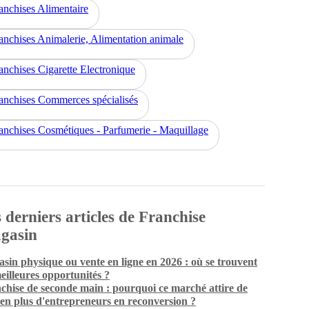
anchises Alimentaire
anchises Animalerie, Alimentation animale
anchises Cigarette Electronique
anchises Commerces spécialisés
anchises Cosmétiques - Parfumerie - Maquillage
 derniers articles de Franchise
gasin
sin physique ou vente en ligne en 2026 : où se trouvent
meilleures opportunités ?
chise de seconde main : pourquoi ce marché attire de
 en plus d'entrepreneurs en reconversion ?