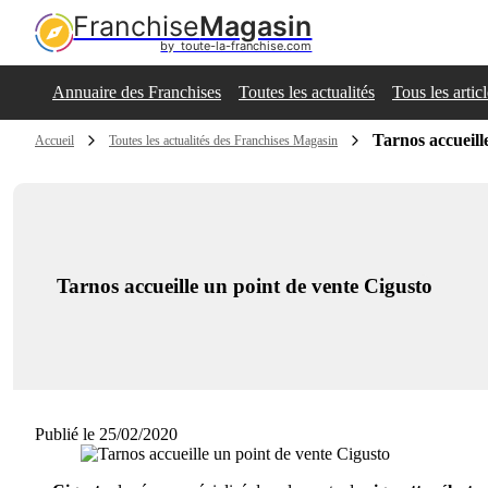
Franchise
Magasin
by  toute-la-franchise.com
Annuaire des Franchises
Toutes les actualités
Tous les artic
Tarnos accueill
Accueil
Toutes les actualités des Franchises Magasin
Tarnos accueille un point de vente Cigusto
Publié le 25/02/2020