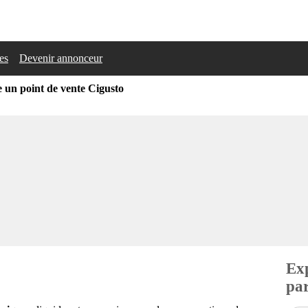
les
Devenir annonceur
e un point de vente Cigusto
Exp
par