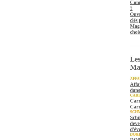
Comm
?
Ouvr
clés
Maga
chois
Les
Ma
AFFA
Affa
dans
CARR
Carr
Carr
SCH
Schm
deve
d'év
DO&
DO&K