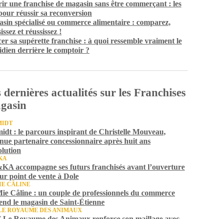
ir une franchise de magasin sans être commerçant : les
 pour réussir sa reconversion
sin spécialisé ou commerce alimentaire : comparez,
issez et réussissez !
er sa supérette franchise : à quoi ressemble vraiment le
idien derrière le comptoir ?
 dernières actualités sur les Franchises
gasin
MIDT
idt : le parcours inspirant de Christelle Mouveau,
nue partenaire concessionnaire après huit ans
olution
KA
A accompagne ses futurs franchisés avant l’ouverture
eur point de vente à Dole
IE CÂLINE
ie Câline : un couple de professionnels du commerce
end le magasin de Saint-Étienne
LE ROYAUME DES ANIMAUX
Le Royaume des Animaux renforce son maillage avec