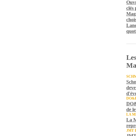
Ouvr
clés
Maga
chois
Lanc
quot
Les
Ma
SCH
Schm
deve
d'év
DO&
DO&K
de l
LA M
La M
repr
JMT 
JMT 