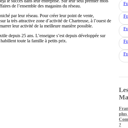
éjà le succès dans leur entreprise. Sur leur seul premier mois
Fr
’affaires de l’ensemble des magasins du réseau.
iché par leur réseau. Pour créer leur point de vente,
Fr
ur la très attractive zone d’activité de Chartreuse, à l’ouest de
rrer leur activité de la meilleure manière possible.
Fr
extile depuis 25 ans. L’enseigne s’est depuis développée sur
billent toute la famille à petits prix.
Fr
Fr
Les
Ma
Fran
plus
Comm
?