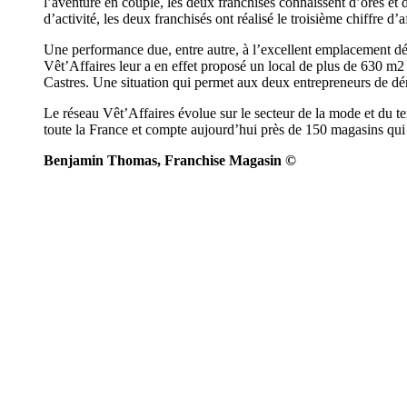
l’aventure en couple, les deux franchisés connaissent d’ores et d
d’activité, les deux franchisés ont réalisé le troisième chiffre d
Une performance due, entre autre, à l’excellent emplacement dén
Vêt’Affaires leur a en effet proposé un local de plus de 630 m2 s
Castres. Une situation qui permet aux deux entrepreneurs de déma
Le réseau Vêt’Affaires évolue sur le secteur de la mode et du t
toute la France et compte aujourd’hui près de 150 magasins qui ha
Benjamin Thomas, Franchise Magasin ©