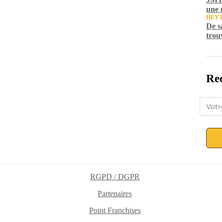
une 
HEY
De s
trou
Rec
RGPD / DGPR
Partenaires
Point Franchises