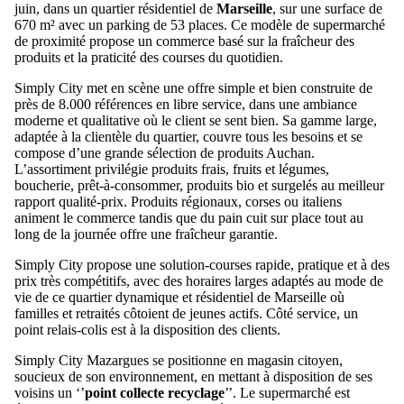
juin, dans un quartier résidentiel de
Marseille
, sur une surface de
670 m² avec un parking de 53 places. Ce modèle de supermarché
de proximité propose un commerce basé sur la fraîcheur des
produits et la praticité des courses du quotidien.
Simply City met en scène une offre simple et bien construite de
près de 8.000 références en libre service, dans une ambiance
moderne et qualitative où le client se sent bien. Sa gamme large,
adaptée à la clientèle du quartier, couvre tous les besoins et se
compose d’une grande sélection de produits Auchan.
L’assortiment privilégie produits frais, fruits et légumes,
boucherie, prêt-à-consommer, produits bio et surgelés au meilleur
rapport qualité-prix. Produits régionaux, corses ou italiens
animent le commerce tandis que du pain cuit sur place tout au
long de la journée offre une fraîcheur garantie.
Simply City propose une solution-courses rapide, pratique et à des
prix très compétitifs, avec des horaires larges adaptés au mode de
vie de ce quartier dynamique et résidentiel de Marseille où
familles et retraités côtoient de jeunes actifs. Côté service, un
point relais-colis est à la disposition des clients.
Simply City Mazargues se positionne en magasin citoyen,
soucieux de son environnement, en mettant à disposition de ses
voisins un ‘’
point collecte recyclage
’’. Le supermarché est