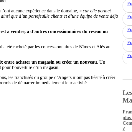
nnet.
Fr
ui n’ont aucune expérience dans le domaine, «
car elle permet
ainsi que d’un portefeuille clients et d’une équipe de vente déjà
Fr
Fr
est à vendre, à d’autres concessionnaires du réseau ou
Fr
a été racheté par les concessionnaires de Nîmes et Alès au
Fr
oix entre acheter un magasin ou créer un nouveau
. Un
t pour l’ouverture d’un magasin.
ons, les franchisés du groupe d’Angers n’ont pas hésité à créer
permis de démarrer immédiatement leur activité.
Les
Ma
Fran
plus
Comm
?