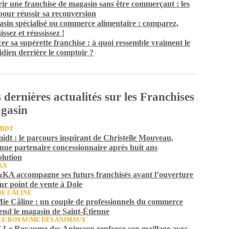
ir une franchise de magasin sans être commerçant : les
 pour réussir sa reconversion
sin spécialisé ou commerce alimentaire : comparez,
issez et réussissez !
er sa supérette franchise : à quoi ressemble vraiment le
idien derrière le comptoir ?
 dernières actualités sur les Franchises
gasin
MIDT
idt : le parcours inspirant de Christelle Mouveau,
nue partenaire concessionnaire après huit ans
olution
KA
A accompagne ses futurs franchisés avant l’ouverture
eur point de vente à Dole
IE CÂLINE
ie Câline : un couple de professionnels du commerce
end le magasin de Saint-Étienne
LE ROYAUME DES ANIMAUX
Le Royaume des Animaux renforce son maillage avec