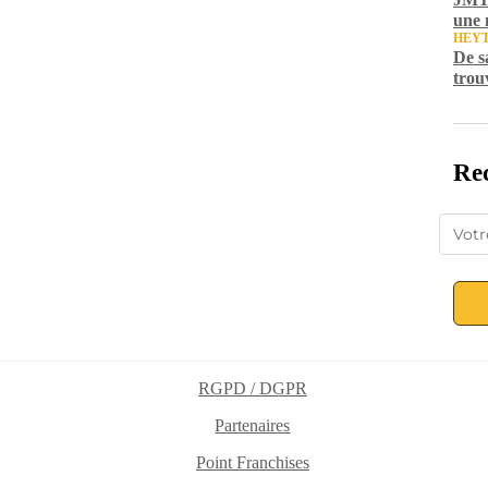
une 
HEY
De s
trou
Rec
RGPD / DGPR
Partenaires
Point Franchises