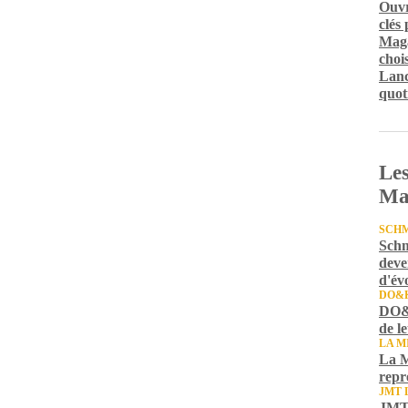
Ouvr
clés
Maga
chois
Lanc
quot
Les
Ma
SCH
Schm
deve
d'év
DO&
DO&K
de l
LA M
La M
repr
JMT 
JMT 