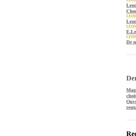
LEON
Leon
Choc
LEON
Leon
LEON
E.Le
LEON
De n
Der
Maga
chois
Ouvr
rent
Rec