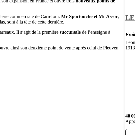
 son expansion en France et ouvre trois
nouveaux points de
LE
alerie commerciale de Carrefour.
Mr Sportouche et Mr Assor
,
s, sont à la tête de cette dernière.
rreaux. Il s‘agit de la première
succursale
de l’enseigne à
Fraî
Leon
 ouvre ainsi son deuxième point de vente après celui de Pleuven.
1913
40 0
Appo