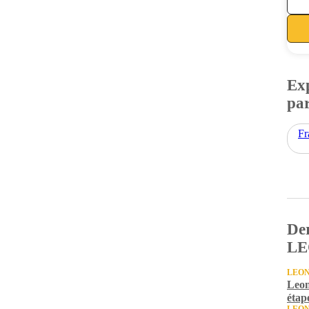
Exp
par
Fr
Der
LE
LEON
Leon
étap