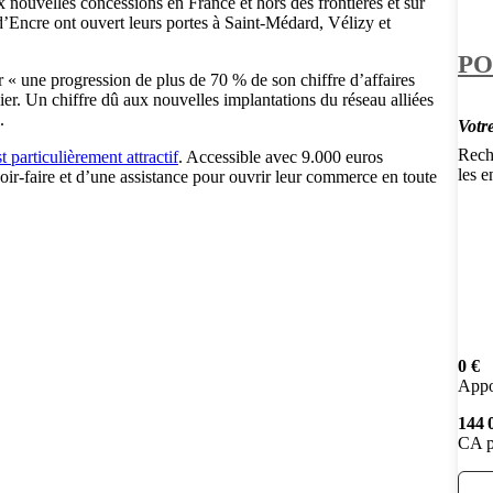
 nouvelles concessions en France et hors des frontières et sur
d’Encre ont ouvert leurs portes à Saint-Médard, Vélizy et
PO
« une progression de plus de 70 % de son chiffre d’affaires
lier. Un chiffre dû aux nouvelles implantations du réseau alliées
.
Votr
Rech
 particulièrement attractif
. Accessible avec 9.000 euros
les e
voir-faire et d’une assistance pour ouvrir leur commerce en toute
0 €
Appo
144 
CA p