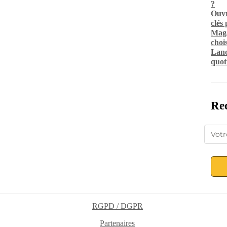
?
Ouvr
clés
Maga
chois
Lanc
quot
Rec
RGPD / DGPR
Partenaires