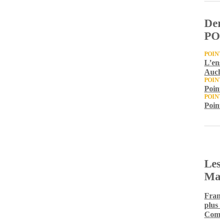
Der
PO
POIN
L’en
Auc
POIN
Poin
POIN
Poin
Les
Ma
Fran
plus
Comm