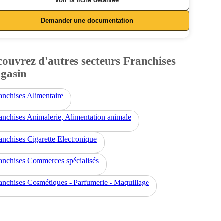
Voir la fiche détaillée
Demander une documentation
ouvrez d'autres secteurs Franchises
gasin
anchises Alimentaire
anchises Animalerie, Alimentation animale
anchises Cigarette Electronique
anchises Commerces spécialisés
anchises Cosmétiques - Parfumerie - Maquillage