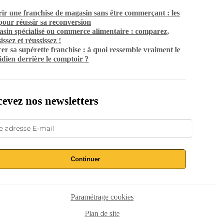
ir une franchise de magasin sans être commerçant : les
 pour réussir sa reconversion
sin spécialisé ou commerce alimentaire : comparez,
issez et réussissez !
er sa supérette franchise : à quoi ressemble vraiment le
idien derrière le comptoir ?
evez nos newsletters
Continuer
Paramétrage cookies
Plan de site