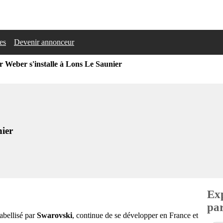
les
Devenir annonceur
r Weber s'installe à Lons Le Saunier
nier
Exp
par
labellisé par
Swarovski
, continue de se développer en France et