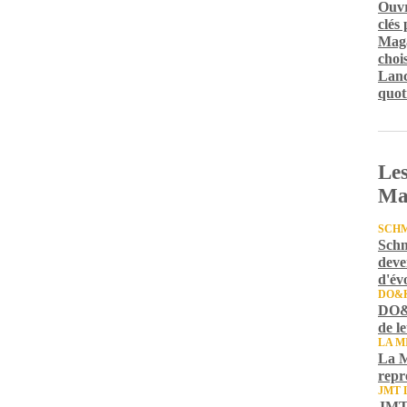
Ouvr
clés
Maga
chois
Lanc
quot
Les
Ma
SCH
Schm
deve
d'év
DO&
DO&K
de l
LA M
La M
repr
JMT 
JMT 