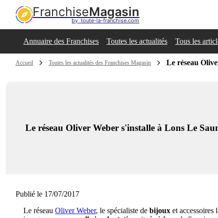
Franchise
Magasin
by  toute-la-franchise.com
Annuaire des Franchises
Toutes les actualités
Tous les artic
Le réseau Olive
Accueil
Toutes les actualités des Franchises Magasin
Le réseau Oliver Weber s'installe à Lons Le Sau
Publié le 17/07/2017
Le réseau
Oliver Weber
, le spécialiste de
bijoux
et accessoires 