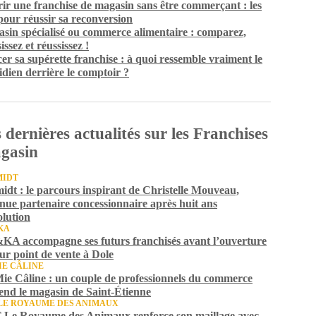
ir une franchise de magasin sans être commerçant : les
 pour réussir sa reconversion
sin spécialisé ou commerce alimentaire : comparez,
issez et réussissez !
er sa supérette franchise : à quoi ressemble vraiment le
idien derrière le comptoir ?
 dernières actualités sur les Franchises
gasin
MIDT
idt : le parcours inspirant de Christelle Mouveau,
nue partenaire concessionnaire après huit ans
olution
KA
A accompagne ses futurs franchisés avant l’ouverture
eur point de vente à Dole
IE CÂLINE
ie Câline : un couple de professionnels du commerce
end le magasin de Saint-Étienne
LE ROYAUME DES ANIMAUX
Le Royaume des Animaux renforce son maillage avec