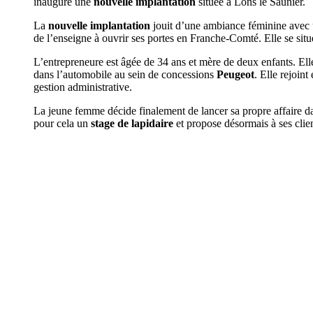
inaugure une
nouvelle implantation
située à Lons le Saunier.
La
nouvelle implantation
jouit d’une ambiance féminine avec u
de l’enseigne à ouvrir ses portes en Franche-Comté. Elle se situ
L’entrepreneure est âgée de 34 ans et mère de deux enfants. Ell
dans l’automobile au sein de concessions
Peugeot
. Elle rejoint
gestion administrative.
La jeune femme décide finalement de lancer sa propre affaire dans
pour cela un
stage de lapidaire
et propose désormais à ses clie