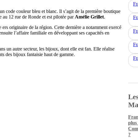
Fr
n code couleur bleu et blanc. Il s’agit de la première boutique
e au 12 rue de Ronde et est pilotée par
Amélie Grillet
.
Fr
e ers originaire de la région. Cette dernière a notamment exercé
Fr
 ensuite l’affaire familiale en développant ses capacités en
Fr
 un autre secteur, les bijoux, dont elle est fan. Elle réalise
nts des bijoux fantaisie haut de gamme.
Fr
Les
Ma
Fran
plus
Comm
?