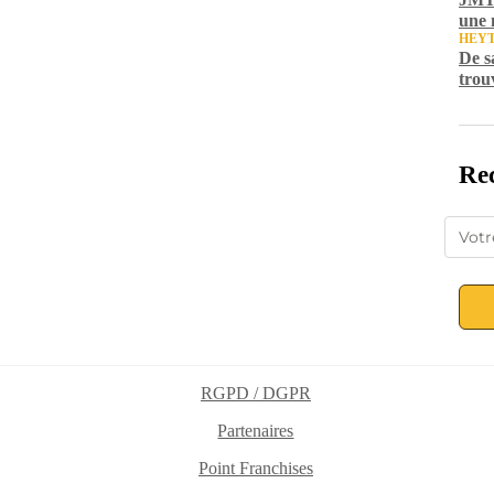
une 
HEY
De s
trou
Rec
RGPD / DGPR
Partenaires
Point Franchises