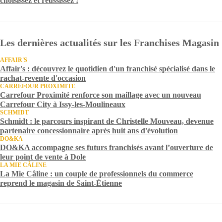
choisissez et réussissez !
Les dernières actualités sur les Franchises Magasin
AFFAIR'S
Affair's : découvrez le quotidien d'un franchisé spécialisé dans le
rachat-revente d'occasion
CARREFOUR PROXIMITE
Carrefour Proximité renforce son maillage avec un nouveau
Carrefour City à Issy-les-Moulineaux
SCHMIDT
Schmidt : le parcours inspirant de Christelle Mouveau, devenue
partenaire concessionnaire après huit ans d'évolution
DO&KA
DO&KA accompagne ses futurs franchisés avant l’ouverture de
leur point de vente à Dole
LA MIE CÂLINE
La Mie Câline : un couple de professionnels du commerce
reprend le magasin de Saint-Étienne