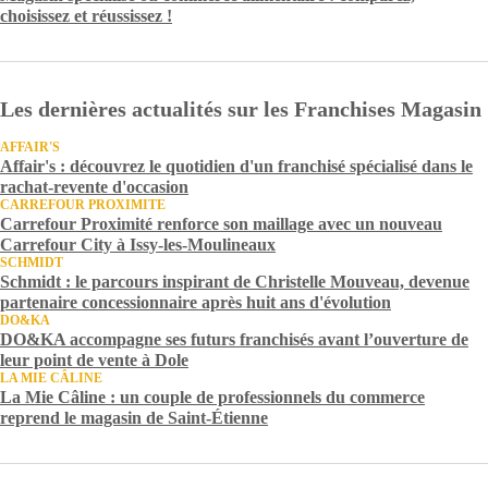
choisissez et réussissez !
Les dernières actualités sur les Franchises Magasin
AFFAIR'S
Affair's : découvrez le quotidien d'un franchisé spécialisé dans le
rachat-revente d'occasion
CARREFOUR PROXIMITE
Carrefour Proximité renforce son maillage avec un nouveau
Carrefour City à Issy-les-Moulineaux
SCHMIDT
Schmidt : le parcours inspirant de Christelle Mouveau, devenue
partenaire concessionnaire après huit ans d'évolution
DO&KA
DO&KA accompagne ses futurs franchisés avant l’ouverture de
leur point de vente à Dole
LA MIE CÂLINE
La Mie Câline : un couple de professionnels du commerce
reprend le magasin de Saint-Étienne