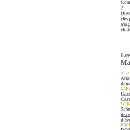
Comm
?
Ouvr
clés
Maga
chois
Les
Ma
AFFA
Affa
dans
CARR
Carr
Carr
SCH
Schm
deve
d'év
DO&
DO&K