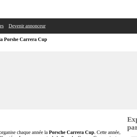
les
Devenir annonceur
 la Porshe Carrera Cup
Exp
par
organise chaque année la
Porsche Carrera Cup
. Cette année,