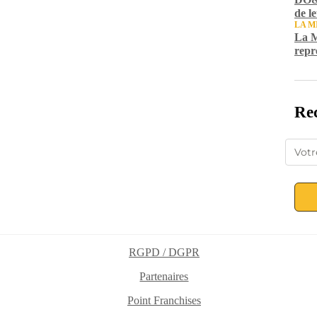
de l
LA M
La M
repr
Rec
RGPD / DGPR
Partenaires
Point Franchises