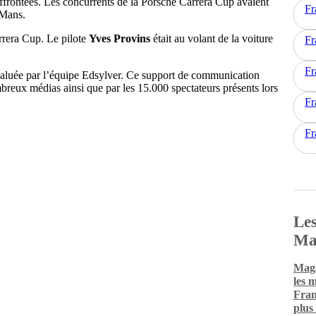
ffrontées. Les concurrents de la Porsche Carrera Cup avaient
Fr
 Mans.
rrera Cup. Le pilote
Yves Provins
était au volant de la voiture
Fr
Fr
 saluée par l’équipe Edsylver. Ce support de communication
breux médias ainsi que par les 15.000 spectateurs présents lors
Fr
Fr
Les
Ma
Maga
les 
Fran
plus