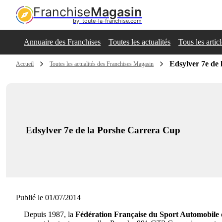
Franchise
Magasin
by  toute-la-franchise.com
Annuaire des Franchises
Toutes les actualités
Tous les artic
Edsylver 7e de
Accueil
Toutes les actualités des Franchises Magasin
Edsylver 7e de la Porshe Carrera Cup
Publié le 01/07/2014
Depuis 1987, la
Fédération Française du Sport Automobile