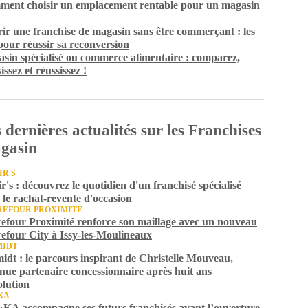
ent choisir un emplacement rentable pour un magasin
ir une franchise de magasin sans être commerçant : les
 pour réussir sa reconversion
sin spécialisé ou commerce alimentaire : comparez,
issez et réussissez !
 dernières actualités sur les Franchises
gasin
IR'S
ir's : découvrez le quotidien d'un franchisé spécialisé
 le rachat-revente d'occasion
EFOUR PROXIMITE
efour Proximité renforce son maillage avec un nouveau
efour City à Issy-les-Moulineaux
MIDT
idt : le parcours inspirant de Christelle Mouveau,
nue partenaire concessionnaire après huit ans
olution
KA
A accompagne ses futurs franchisés avant l’ouverture