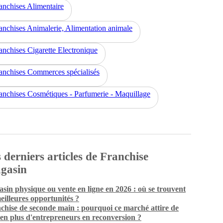
anchises Alimentaire
anchises Animalerie, Alimentation animale
anchises Cigarette Electronique
anchises Commerces spécialisés
anchises Cosmétiques - Parfumerie - Maquillage
 derniers articles de Franchise
gasin
sin physique ou vente en ligne en 2026 : où se trouvent
meilleures opportunités ?
chise de seconde main : pourquoi ce marché attire de
 en plus d'entrepreneurs en reconversion ?