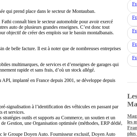
Fr
hisée qui prend place dans le secteur de Montauban.
Fr
 Fathi connaît bien le secteur automobile pour avoir exercé
ntres auto de plusieurs grandes enseignes. C’est donc tout
Fr
ur objectif de créer des emplois sur le bassin montalbanais.
Fr
in de belle facture. Il est à noter que de nombreuses entreprises
Fr
obiles multimarques, de services et d’enseignes de garages qui
ement rapide et sans frais, d’où un stock allégé.
eau API, implanté en France depuis 2001, se développe depuis
Les
Ma
-signalisation à l’identification des véhicules en passant par
s et services.
Maga
stratégies outils et supports au Commerce, un soutien et un
les 
de Gestion, une Organisation optimisée (méthodes, ERP dédié,
Fran
plus
 avec le Groupe Doyen Auto. Fournisseur exclusif, Doyen Auto