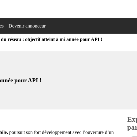
les
Devenir annonceur
u réseau : objectif atteint à mi-année pour API !
-année pour API !
Exp
par
ile,
poursuit son fort développement avec l’ouverture d’un