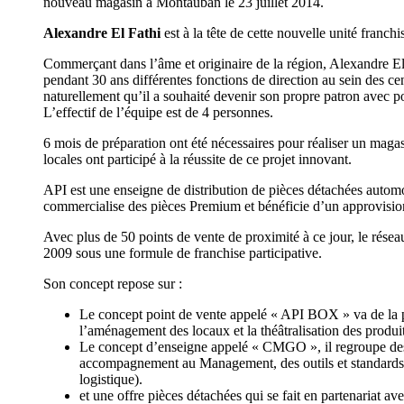
nouveau magasin à Montauban le 23 juillet 2014.
Alexandre El Fathi
est à la tête de cette nouvelle unité franc
Commerçant dans l’âme et originaire de la région, Alexandre El
pendant 30 ans différentes fonctions de direction au sein des ce
naturellement qu’il a souhaité devenir son propre patron avec po
L’effectif de l’équipe est de 4 personnes.
6 mois de préparation ont été nécessaires pour réaliser un magas
locales ont participé à la réussite de ce projet innovant.
API est une enseigne de distribution de pièces détachées autom
commercialise des pièces Premium et bénéficie d’un approvisionn
Avec plus de 50 points de vente de proximité à ce jour, le rés
2009 sous une formule de franchise participative.
Son concept repose sur :
Le concept point de vente appelé « API BOX » va de la pré
l’aménagement des locaux et la théâtralisation des produit
Le concept d’enseigne appelé « CMGO », il regroupe des 
accompagnement au Management, des outils et standards 
logistique).
et une offre pièces détachées qui se fait en partenariat