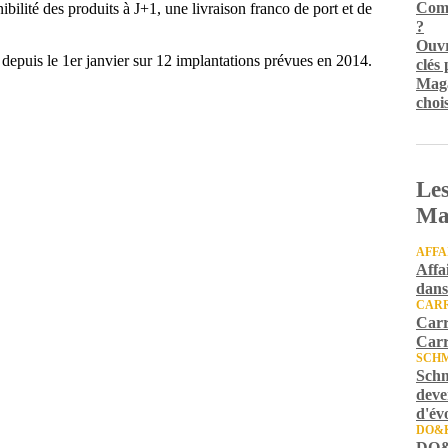
Comm
ibilité des produits à J+1, une livraison franco de port et de
?
Ouvr
epuis le 1er janvier sur 12 implantations prévues en 2014.
clés
Maga
chois
Les
Ma
AFFA
Affa
dans
CARR
Carr
Carr
SCH
Schm
deve
d'év
DO&
DO&K