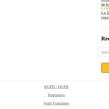
de l
LA M
La M
repr
Rec
RGPD / DGPR
Partenaires
Point Franchises