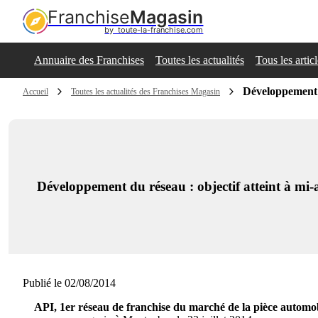
Franchise
Magasin
by  toute-la-franchise.com
Annuaire des Franchises
Toutes les actualités
Tous les artic
Développement d
Accueil
Toutes les actualités des Franchises Magasin
Développement du réseau : objectif atteint à mi
Publié le 02/08/2014
API, 1er réseau de franchise du marché de la pièce automob