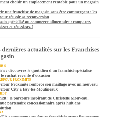
ent choisir un emplacement rentable pour un magasin
ir une franchise de magasin sans être commerçant : les
 pour réussir sa reconversion
sin spécialisé ou commerce alimentaire : comparez,
issez et réussissez !
 dernières actualités sur les Franchises
gasin
IR'S
ir's : découvrez le quotidien d'un franchisé spécialisé
 le rachat-revente d'occasion
EFOUR PROXIMITE
efour Proximité renforce son maillage avec un nouveau
efour City à Issy-les-Moulineaux
MIDT
idt : le parcours inspirant de Christelle Mouveau,
nue partenaire concessionnaire après huit ans
olution
KA
A accompagne ses futurs franchisés avant l’ouverture