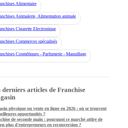
anchises Alimentaire
anchises Animalerie, Alimentation animale
anchises Cigarette Electronique
anchises Commerces spécialisés
anchises Cosmétiques - Parfumerie - Maquillage
 derniers articles de Franchise
gasin
sin physique ou vente en ligne en 2026 : où se trouvent
meilleures opportunités ?
chise de seconde main : pourquoi ce marché attire de
 en plus d'entrepreneurs en reconversion ?