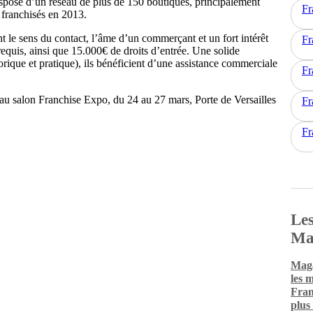
spose d’un réseau de plus de 150 boutiques, principalement
Fr
 franchisés en 2013.
t le sens du contact, l’âme d’un commerçant et un fort intérêt
Fr
quis, ainsi que 15.000€ de droits d’entrée. Une solide
rique et pratique), ils bénéficient d’une assistance commerciale
Fr
 au salon Franchise Expo, du 24 au 27 mars, Porte de Versailles
Fr
Fr
Les
Ma
Maga
les 
Fran
plus