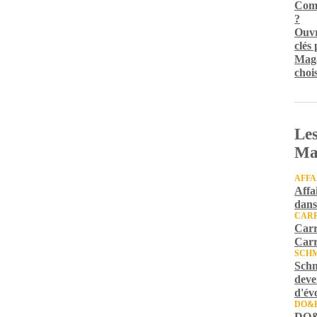
Comm
?
Ouvr
clés
Maga
chois
Les
Ma
AFFA
Affa
dans
CARR
Carr
Carr
SCH
Schm
deve
d'év
DO&
DO&K