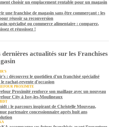
ent choisir un emplacement rentable pour un magasin
ir une franchise de magasin sans être commerçant : les
 pour réussir sa reconversion
sin spécialisé ou commerce alimentaire : comparez,
issez et réussissez !
 dernières actualités sur les Franchises
gasin
IR'S
ir's : découvrez le quotidien d'un franchisé spécialisé
 le rachat-revente d'occasion
EFOUR PROXIMITE
efour Proximité renforce son maillage avec un nouveau
efour City à Issy-les-Moulineaux
MIDT
idt : le parcours inspirant de Christelle Mouveau,
nue partenaire concessionnaire après huit ans
olution
KA
A accompagne ses futurs franchisés avant l’ouverture