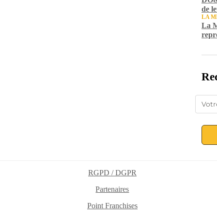
de l
LA M
La M
repr
Rec
RGPD / DGPR
Partenaires
Point Franchises