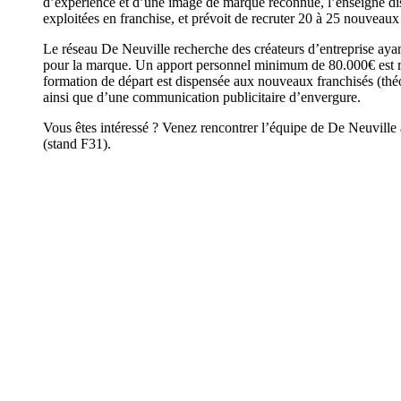
d’expérience et d’une image de marque reconnue, l’enseigne di
exploitées en franchise, et prévoit de recruter 20 à 25 nouveaux
Le réseau De Neuville recherche des créateurs d’entreprise ayan
pour la marque. Un apport personnel minimum de 80.000€ est re
formation de départ est dispensée aux nouveaux franchisés (théo
ainsi que d’une communication publicitaire d’envergure.
Vous êtes intéressé ? Venez rencontrer l’équipe de De Neuville
(stand F31).