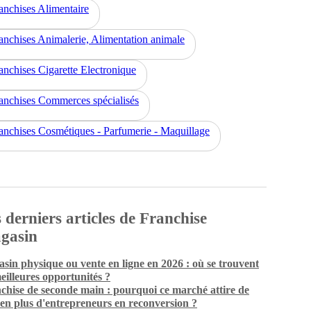
anchises Alimentaire
anchises Animalerie, Alimentation animale
anchises Cigarette Electronique
anchises Commerces spécialisés
anchises Cosmétiques - Parfumerie - Maquillage
 derniers articles de Franchise
gasin
sin physique ou vente en ligne en 2026 : où se trouvent
meilleures opportunités ?
chise de seconde main : pourquoi ce marché attire de
 en plus d'entrepreneurs en reconversion ?