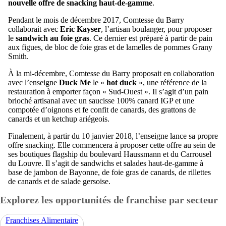
nouvelle offre de snacking haut-de-gamme
.
Pendant le mois de décembre 2017, Comtesse du Barry
collaborait avec
Eric Kayser
, l’artisan boulanger, pour proposer
le
sandwich au foie gras
. Ce dernier est préparé à partir de pain
aux figues, de bloc de foie gras et de lamelles de pommes Grany
Smith.
À la mi-décembre, Comtesse du Barry proposait en collaboration
avec l’enseigne
Duck Me
le «
hot duck
», une référence de la
restauration à emporter façon « Sud-Ouest ». Il s’agit d’un pain
brioché artisanal avec un saucisse 100% canard IGP et une
compotée d’oignons et fe confit de canards, des grattons de
canards et un ketchup ariégeois.
Finalement, à partir du 10 janvier 2018, l’enseigne lance sa propre
offre snacking. Elle commencera à proposer cette offre au sein de
ses boutiques flagship du boulevard Haussmann et du Carrousel
du Louvre. Il s’agit de sandwichs et salades haut-de-gamme à
base de jambon de Bayonne, de foie gras de canards, de rillettes
de canards et de salade gersoise.
Explorez les opportunités de franchise par secteur
Franchises Alimentaire