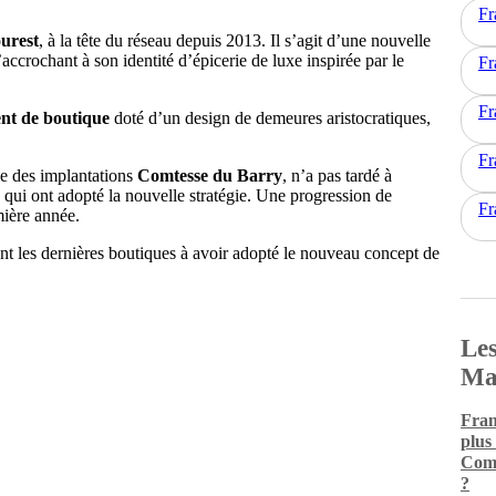
Fr
urest
, à la tête du réseau depuis 2013. Il s’agit d’une nouvelle
ccrochant à son identité d’épicerie de luxe inspirée par le
Fr
Fr
nt de boutique
doté d’un design de demeures aristocratiques,
Fr
e des implantations
Comtesse du Barry
, n’a pas tardé à
 qui ont adopté la nouvelle stratégie. Une progression de
Fr
mière année.
t les dernières boutiques à avoir adopté le nouveau concept de
Les
Ma
Fran
plus
Comm
?