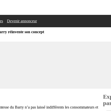
les
Devenir annonceur
rry réinvente son concept
Exp
par
mtesse du Barry n’a pas laissé indifférents les consommateurs et