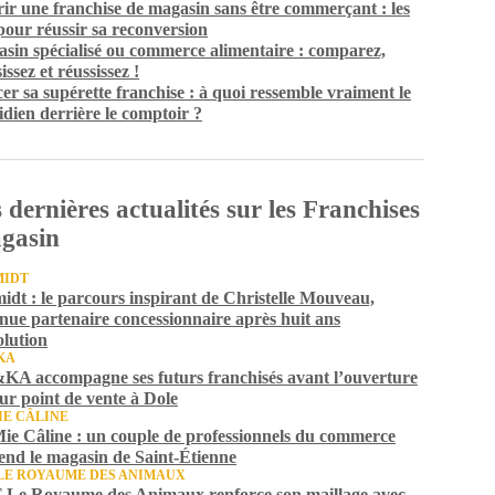
ir une franchise de magasin sans être commerçant : les
 pour réussir sa reconversion
sin spécialisé ou commerce alimentaire : comparez,
issez et réussissez !
er sa supérette franchise : à quoi ressemble vraiment le
idien derrière le comptoir ?
 dernières actualités sur les Franchises
gasin
MIDT
idt : le parcours inspirant de Christelle Mouveau,
nue partenaire concessionnaire après huit ans
olution
KA
A accompagne ses futurs franchisés avant l’ouverture
eur point de vente à Dole
IE CÂLINE
ie Câline : un couple de professionnels du commerce
end le magasin de Saint-Étienne
LE ROYAUME DES ANIMAUX
Le Royaume des Animaux renforce son maillage avec