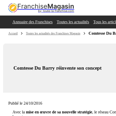
Franchise
Magasin
by  toute-la-franchise.com
Annuaire des Franchises
Toutes les actualités
Tous les artic
Comtesse Du Ba
Accueil
Toutes les actualités des Franchises Magasin
Comtesse Du Barry réinvente son concept
Publié le 24/10/2016
Avec la
mise en œuvre de sa nouvelle stratégie
, le réseau Co