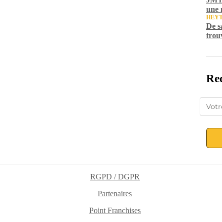
une 
HEY
De s
trou
Rec
RGPD / DGPR
Partenaires
Point Franchises