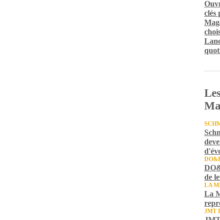
Ouvr
clés
Maga
chois
Lanc
quot
Les
Ma
SCH
Schm
deve
d'év
DO&
DO&K
de l
LA M
La M
repr
JMT 
JMT 