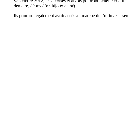
Septembre 2012, les aixoises et aixois pourront bénéficier d’une 
dentaire, débris d’or, bijoux en or).
Ils pourront également avoir accès au marché de l’or investisseme