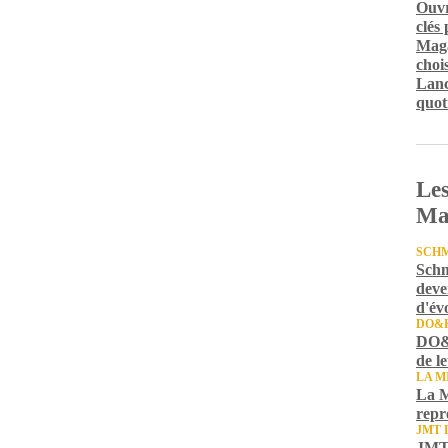
Ouvr
clés
Maga
chois
Lanc
quot
Les
Ma
SCH
Schm
deve
d'év
DO&
DO&K
de l
LA M
La M
repr
JMT 
JMT 