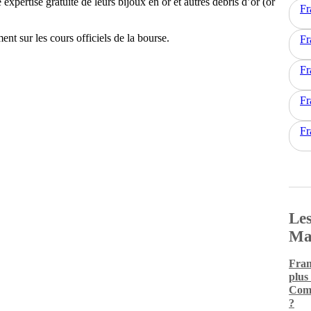
expertise gratuite de leurs bijoux en or et autres débris d’or (or
Fr
nt sur les cours officiels de la bourse.
Fr
Fr
Fr
Fr
Les
Ma
Fran
plus
Comm
?