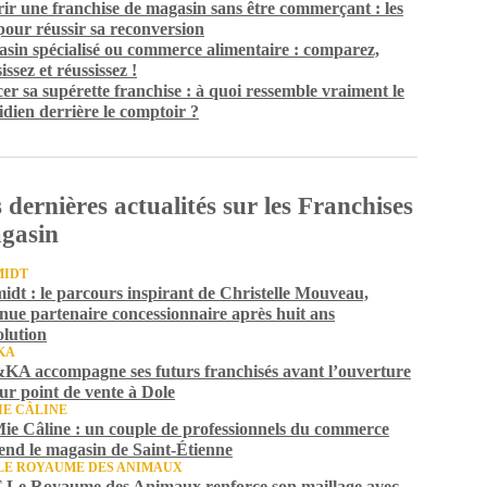
ir une franchise de magasin sans être commerçant : les
 pour réussir sa reconversion
sin spécialisé ou commerce alimentaire : comparez,
issez et réussissez !
er sa supérette franchise : à quoi ressemble vraiment le
idien derrière le comptoir ?
 dernières actualités sur les Franchises
gasin
MIDT
idt : le parcours inspirant de Christelle Mouveau,
nue partenaire concessionnaire après huit ans
olution
KA
A accompagne ses futurs franchisés avant l’ouverture
eur point de vente à Dole
IE CÂLINE
ie Câline : un couple de professionnels du commerce
end le magasin de Saint-Étienne
LE ROYAUME DES ANIMAUX
Le Royaume des Animaux renforce son maillage avec