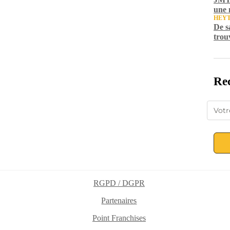
une 
HEY
De s
trou
Rec
RGPD / DGPR
Partenaires
Point Franchises