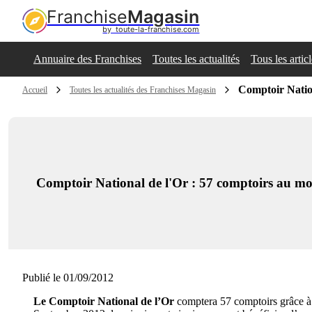
Franchise
Magasin
by  toute-la-franchise.com
Annuaire des Franchises
Toutes les actualités
Tous les artic
Comptoir Nation
Accueil
Toutes les actualités des Franchises Magasin
Comptoir National de l'Or : 57 comptoirs au mo
Publié le 01/09/2012
Le Comptoir National de l’Or
comptera 57 comptoirs grâce à 