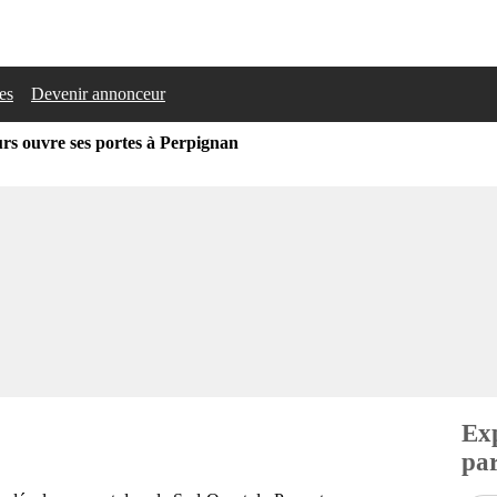
les
Devenir annonceur
rs ouvre ses portes à Perpignan
Exp
par