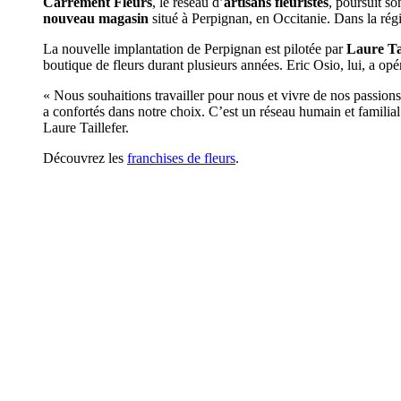
Carrément Fleurs
, le réseau d’
artisans fleuristes
, poursuit s
nouveau magasin
situé à Perpignan, en Occitanie. Dans la rég
La nouvelle implantation de Perpignan est pilotée par
Laure Ta
boutique de fleurs durant plusieurs années. Eric Osio, lui, a opé
« Nous souhaitions travailler pour nous et vivre de nos passi
a confortés dans notre choix. C’est un réseau humain et familia
Laure Taillefer.
Découvrez les
franchises de fleurs
.