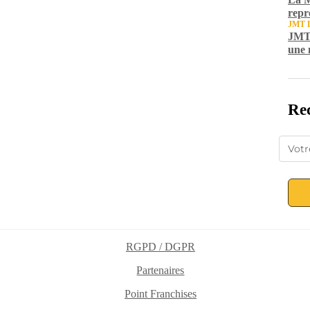
repr
JMT 
JMT 
une 
Rec
RGPD / DGPR
Partenaires
Point Franchises