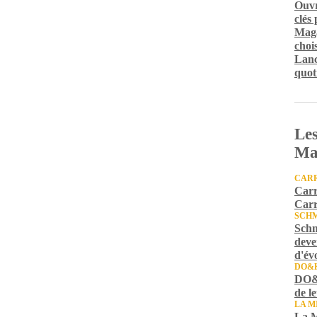
Ouvr
clés
Maga
chois
Lanc
quot
Les
Ma
CARR
Carr
Carr
SCH
Schm
deve
d'év
DO&
DO&K
de l
LA M
La M