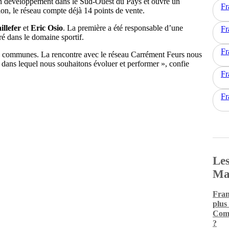
on développement dans le Sud-Ouest du Pays et ouvre un
Fr
ion, le réseau compte déjà 14 points de vente.
illefer
et
Eric Osio
. La première a été responsable d’une
Fr
ré dans le domaine sportif.
Fr
ons communes. La rencontre avec le réseau Carrément Feurs nous
l dans lequel nous souhaitons évoluer et performer », confie
Fr
Fr
Les
Ma
Fran
plus
Comm
?