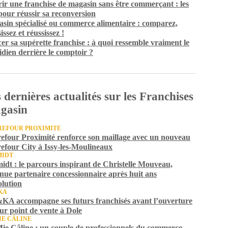
ir une franchise de magasin sans être commerçant : les
 pour réussir sa reconversion
sin spécialisé ou commerce alimentaire : comparez,
issez et réussissez !
er sa supérette franchise : à quoi ressemble vraiment le
idien derrière le comptoir ?
 dernières actualités sur les Franchises
gasin
EFOUR PROXIMITE
efour Proximité renforce son maillage avec un nouveau
efour City à Issy-les-Moulineaux
MIDT
idt : le parcours inspirant de Christelle Mouveau,
nue partenaire concessionnaire après huit ans
olution
KA
A accompagne ses futurs franchisés avant l’ouverture
eur point de vente à Dole
IE CÂLINE
ie Câline : un couple de professionnels du commerce