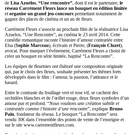
de
Lisa Azuelos
,
“Une rencontre”
, dont il est le partenaire,
le
réseau Carrément Fleurs
lance un bouquet en édition limitée
et
organise un grand jeu-concours
permettant notamment de
gagner des places de cinéma et un an de fleurs.
Carrément Fleurs s’associe au prochain film de la réalisatrice Lisa
Azuelos, “Une Rencontre”, au cinéma le 23 avril 2014. Cette
comédie romantique raconte l’histoire d’amour contrariée entre
Elsa (
Sophie Marceau
), écrivain et Pierre, (
François Cluzet
),
avocat. Pour marquer l’événement, Carrément Fleurs a choisi de
créer un bouquet en série limitée, baptisé “La Rencontre”.
Les équipes de fleuristes ont élaboré une composition originale
qui, par le choix des fleurs, souhaite présenter les thèmes forts
développés dans le film : l’amour, la passion, l’attirance et le
hasard.
Entre le contraste du feuillage vert et rose vif, se cachent des
orchidées blanches et de l’œillet rouge, deux fleurs symboles d’un
amour pur et profond. “
Nous voulions une création subtile et
contrastée comme l’histoire d’une rencontre
”, explique
Bruno
Pain
, fondateur du réseau. Le bouquet “La Rencontre” sera
vendu 30€ dans l’ensemble des points de vente de l’enseigne et
sur le site www.carrementfleurs.com.