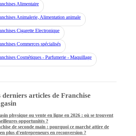
anchises Alimentaire
anchises Animalerie, Alimentation animale
anchises Cigarette Electronique
anchises Commerces spécialisés
anchises Cosmétiques - Parfumerie - Maquillage
 derniers articles de Franchise
gasin
sin physique ou vente en ligne en 2026 : où se trouvent
meilleures opportunités ?
chise de seconde main : pourquoi ce marché attire de
 en plus d'entrepreneurs en reconversion ?