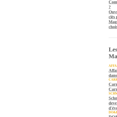
Comm
?
Ouvr
clés
Maga
chois
Les
Ma
AFFA
Affa
dans
CARR
Carr
Carr
SCH
Schm
deve
d'év
DO&
DO&K