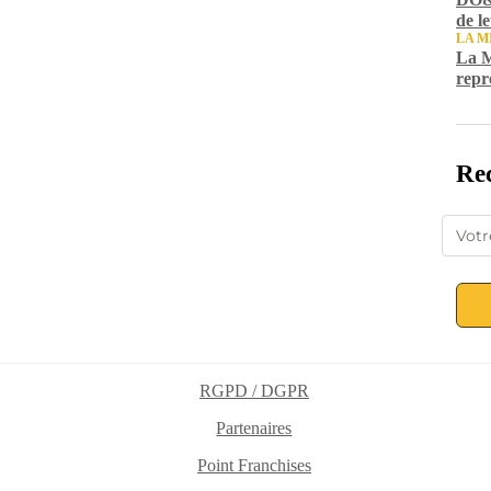
de l
LA M
La M
repr
Rec
RGPD / DGPR
Partenaires
Point Franchises