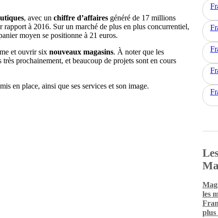
Fr
outiques
, avec un
chiffre d’affaires
généré de 17 millions
r rapport à 2016. Sur un marché de plus en plus concurrentiel,
Fr
panier moyen se positionne à 21 euros.
Fr
me et ouvrir six
nouveaux magasins
. À noter que les
s très prochainement, et beaucoup de projets sont en cours
Fr
mis en place, ainsi que ses services et son image.
Fr
Les
Ma
Maga
les 
Fran
plus