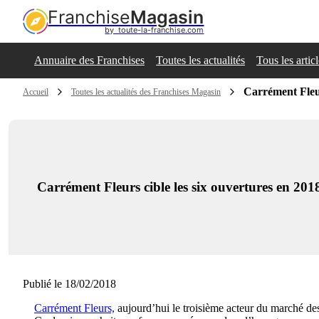
Franchise
Magasin
by  toute-la-franchise.com
Annuaire des Franchises
Toutes les actualités
Tous les artic
Carrément Fleur
Accueil
Toutes les actualités des Franchises Magasin
Carrément Fleurs cible les six ouvertures en 201
Publié le 18/02/2018
Carrément Fleurs,
aujourd’hui le troisième acteur du marché d