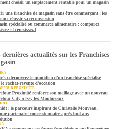
ent choisir un emplacement rentable pour un magasin
ir une franchise de magasin sans être commerçant : les
 pour réussir sa reconversion
sin spécialisé ou commerce alimentaire : comparez,
issez et réussissez !
 dernières actualités sur les Franchises
gasin
IR'S
ir's : découvrez le quotidien d'un franchisé spécialisé
 le rachat-revente d'occasion
EFOUR PROXIMITE
efour Proximité renforce son maillage avec un nouveau
efour City à Issy-les-Moulineaux
MIDT
idt : le parcours inspirant de Christelle Mouveau,
nue partenaire concessionnaire après huit ans
olution
KA
A accompagne ses futurs franchisés avant l’ouverture