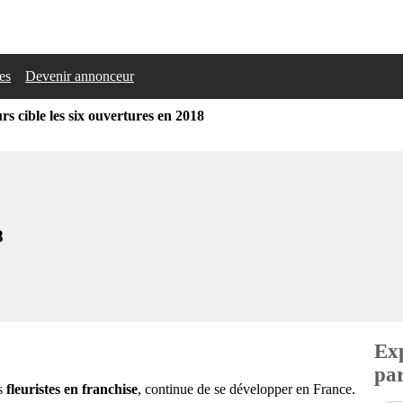
les
Devenir annonceur
s cible les six ouvertures en 2018
8
Exp
par
es
fleuristes en franchise
, continue de se développer en France.