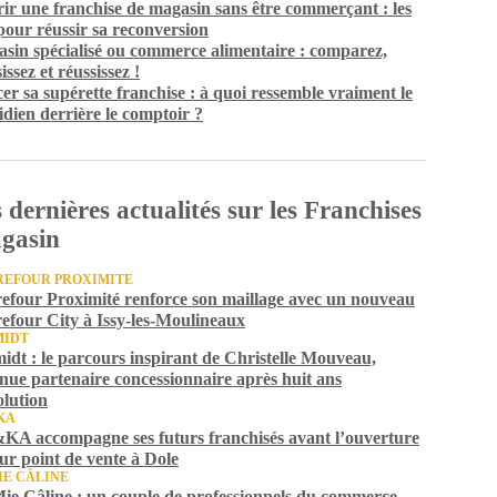
ir une franchise de magasin sans être commerçant : les
 pour réussir sa reconversion
sin spécialisé ou commerce alimentaire : comparez,
issez et réussissez !
er sa supérette franchise : à quoi ressemble vraiment le
idien derrière le comptoir ?
 dernières actualités sur les Franchises
gasin
EFOUR PROXIMITE
efour Proximité renforce son maillage avec un nouveau
efour City à Issy-les-Moulineaux
MIDT
idt : le parcours inspirant de Christelle Mouveau,
nue partenaire concessionnaire après huit ans
olution
KA
A accompagne ses futurs franchisés avant l’ouverture
eur point de vente à Dole
IE CÂLINE
ie Câline : un couple de professionnels du commerce