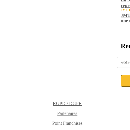
repr
JMT 
JMT 
une 
Rec
RGPD / DGPR
Partenaires
Point Franchises