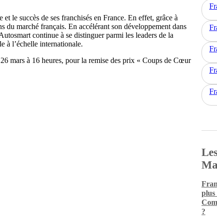
Fr
 et le succès de ses franchisés en France. En effet, grâce à
ins du marché français. En accélérant son développement dans
Fr
 Autosmart continue à se distinguer parmi les leaders de la
e à l’échelle internationale.
Fr
i 26 mars à 16 heures, pour la remise des prix « Coups de Cœur
Fr
Fr
Les
Ma
Fran
plus
Comm
?