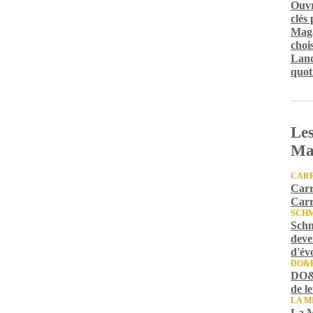
Ouvr
clés
Maga
chois
Lanc
quot
Les
Ma
CARR
Carr
Carr
SCH
Schm
deve
d'év
DO&
DO&K
de l
LA M
La M