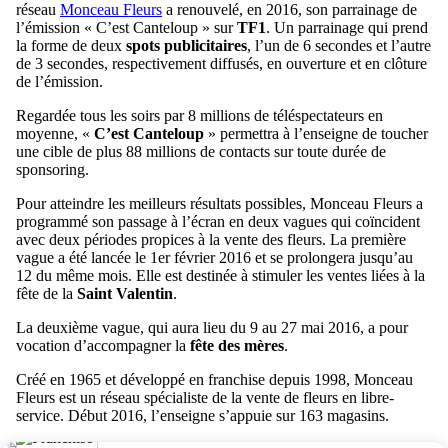
réseau
Monceau Fleurs
a renouvelé, en 2016, son parrainage de
l’émission « C’est Canteloup » sur
TF1
. Un parrainage qui prend
la forme de deux
spots publicitaires
, l’un de 6 secondes et l’autre
de 3 secondes, respectivement diffusés, en ouverture et en clôture
de l’émission.
Regardée tous les soirs par 8 millions de téléspectateurs en
moyenne, «
C’est Canteloup
» permettra à l’enseigne de toucher
une cible de plus 88 millions de contacts sur toute durée de
sponsoring.
Pour atteindre les meilleurs résultats possibles, Monceau Fleurs a
programmé son passage à l’écran en deux vagues qui coïncident
avec deux périodes propices à la vente des fleurs. La première
vague a été lancée le 1er février 2016 et se prolongera jusqu’au
12 du même mois. Elle est destinée à stimuler les ventes liées à la
fête de la
Saint Valentin
.
La deuxième vague, qui aura lieu du 9 au 27 mai 2016, a pour
vocation d’accompagner la
fête des mères
.
Créé en 1965 et développé en franchise depuis 1998, Monceau
Fleurs est un réseau spécialiste de la vente de fleurs en libre-
service. Début 2016, l’enseigne s’appuie sur 163 magasins.